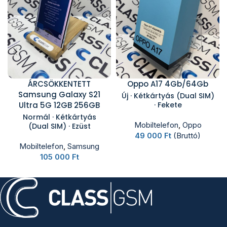
ÁRCSÖKKENTETT
Oppo A17 4Gb/64Gb
Samsung Galaxy S21
Új · Kétkártyás (Dual SIM)
Ultra 5G 12GB 256GB
· Fekete
Normál · Kétkártyás
Mobiltelefon
,
Oppo
(Dual SIM) · Ezüst
49 000
Ft
(Bruttó)
Mobiltelefon
,
Samsung
105 000
Ft