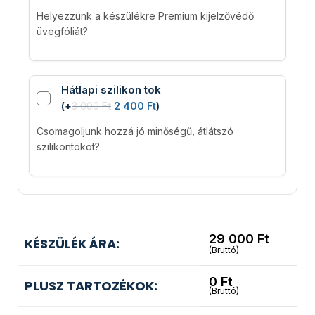
Helyezzünk a készülékre Premium kijelzővédő
üvegfóliát?
Hátlapi szilikon tok
(
+
3 000
Ft
2 400
Ft
)
Csomagoljunk hozzá jó minőségű, átlátszó
szilikontokot?
29 000
Ft
KÉSZÜLÉK ÁRA:
(Bruttó)
0
Ft
PLUSZ TARTOZÉKOK:
(Bruttó)