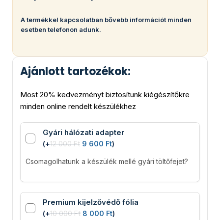
A termékkel kapcsolatban bővebb információt minden
esetben telefonon adunk.
Ajánlott tartozékok:
Most 20% kedvezményt biztosítunk kiégészítőkre
minden online rendelt készülékhez
Gyári hálózati adapter
(
+
12 000
Ft
9 600
Ft
)
Csomagolhatunk a készülék mellé gyári töltőfejet?
Premium kijelzővédő fólia
(
+
10 000
Ft
8 000
Ft
)