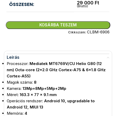
29 000
Ft
ÖSSZESEN:
(Bruttó)
KOSÁRBA TESZEM
CLBM-6906
Cikkszám:
Leírás
Processzor:
Mediatek MT6769V/CU Helio G80 (12
nm) Octa-core (2×2.0 GHz Cortex-A75 & 6×1.8 GHz
Cortex-A55)
Magok száma:
8
Kamera:
13Mp+8Mp+5Mp+2Mp
Méret:
163.3 x 77 x 9.1 mm
Operációs rendszer:
Android 10, upgradable to
Android 12, MIUI 13
Memória:
4