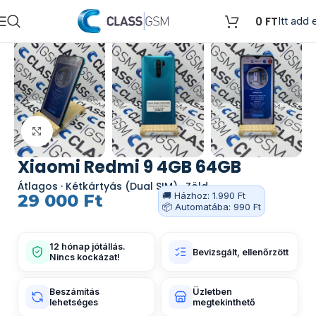
0
FT
Itt add e
Kattints a nagyításhoz
Xiaomi Redmi 9 4GB 64GB
Átlagos · Kétkártyás (Dual SIM) · Zöld
🚚 Házhoz: 1.990 Ft
29 000
Ft
📦 Automatába: 990 Ft
12 hónap jótállás.
Bevizsgált, ellenőrzött
Nincs kockázat!
Beszámítás
Üzletben
lehetséges
megtekinthető