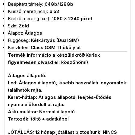
Beépített tárhely:
64Gb/128Gb
Kijelző méret(inch):
6.53
Kijelző méret (pixel):
1080 x 2340 pixel
Szín:
Zöld
Állapot:
Átlagos
Függőség:
Kétkártyás (Dual SIM)
Készleten:
Class GSM Thököly út
Termék információ a készülékről!(Kérlek
figyelmesen olvasd el, köszönöm!)
Átlagos állapotú.
Lcd: Átlagos állapotú, kisebb használati lenyomatok
találhatók rajta.
Keret-hátlap: Átlagos állapotú, leejtés-ütődés
nyoma előfordulhat rajta.
Akkumulátor: Normál állapotú.
Tartozék: töltő + adatkábel
JÓTÁLLÁS: 12 hónap jótállást biztosítunk. NINCS