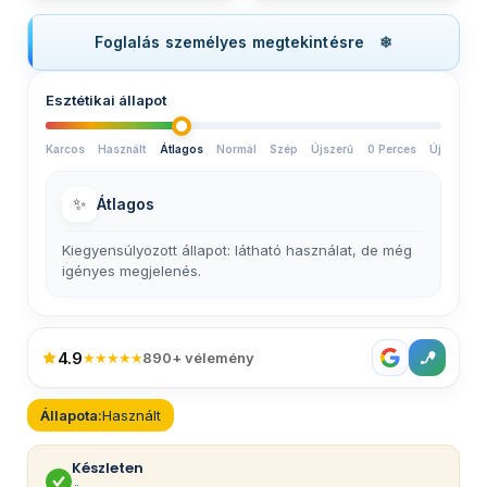
Foglalás személyes megtekintésre
Esztétikai állapot
Karcos
Használt
Átlagos
Normál
Szép
Újszerű
0 Perces
Új
✨
Átlagos
Kiegyensúlyozott állapot: látható használat, de még
igényes megjelenés.
4.9
★★★★★
890+ vélemény
Állapota:
Használt
Készleten