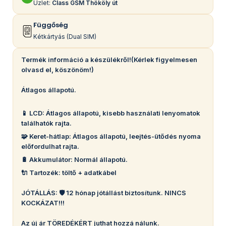
Üzlet:
Class GSM Thököly út
Függőség
Kétkártyás (Dual SIM)
Termék információ a készülékről!(Kérlek figyelmesen
olvasd el, köszönöm!)
Átlagos állapotú.
📱 LCD: Átlagos állapotú, kisebb használati lenyomatok
találhatók rajta.
🧩 Keret-hátlap: Átlagos állapotú, leejtés-ütődés nyoma
előfordulhat rajta.
🔋 Akkumulátor: Normál állapotú.
🔌 Tartozék: töltő + adatkábel
JÓTÁLLÁS: 🛡️ 12 hónap jótállást biztosítunk. NINCS
KOCKÁZAT!!!
Az új ár TÖREDÉKÉRT juthat hozzá nálunk.