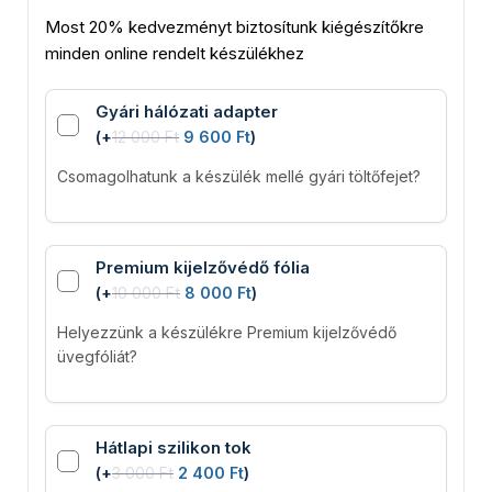
Most 20% kedvezményt biztosítunk kiégészítőkre
minden online rendelt készülékhez
Gyári hálózati adapter
(
+
12 000
Ft
9 600
Ft
)
Csomagolhatunk a készülék mellé gyári töltőfejet?
Premium kijelzővédő fólia
(
+
10 000
Ft
8 000
Ft
)
Helyezzünk a készülékre Premium kijelzővédő
üvegfóliát?
Hátlapi szilikon tok
(
+
3 000
Ft
2 400
Ft
)