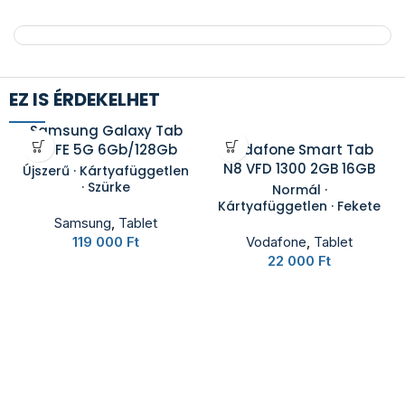
EZ IS ÉRDEKELHET
Samsung Galaxy Tab
S9 FE 5G 6Gb/128Gb
Vodafone Smart Tab
N8 VFD 1300 2GB 16GB
Újszerű · Kártyafüggetlen
· Szürke
Normál ·
Kártyafüggetlen · Fekete
Samsung
,
Tablet
119 000
Ft
Vodafone
,
Tablet
22 000
Ft