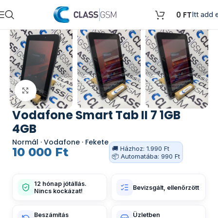
0
FT
Itt add e
Kattints a nagyításhoz
Vodafone Smart Tab II 7 1GB
4GB
Normál · Vodafone · Fekete
🚚 Házhoz: 1.990 Ft
10 000
Ft
📦 Automatába: 990 Ft
12 hónap jótállás.
Bevizsgált, ellenőrzött
Nincs kockázat!
Beszámítás
Üzletben