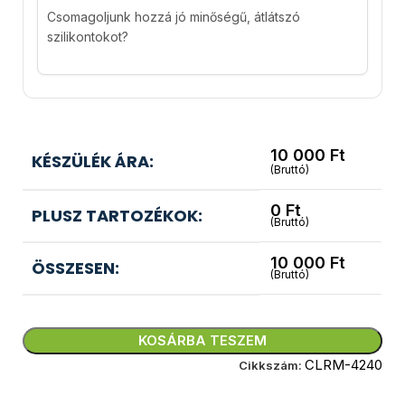
Csomagoljunk hozzá jó minőségű, átlátszó
szilikontokot?
10 000
Ft
KÉSZÜLÉK ÁRA:
(Bruttó)
0
Ft
PLUSZ TARTOZÉKOK:
(Bruttó)
10 000
Ft
ÖSSZESEN:
(Bruttó)
KOSÁRBA TESZEM
CLRM-4240
Cikkszám: