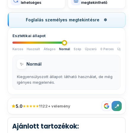
lehetséges
megtekinthető
Foglalás személyes megtekintésre
Esztétikai állapot
Karcos
Használt
Átlagos
Normál
Szép
Újszerű
0 Perces
Új
✨
Normál
Kiegyensúlyozott állapot: látható használat, de még
igényes megjelenés.
5.0
★★★★★
1122+ vélemény
Ajánlott tartozékok: