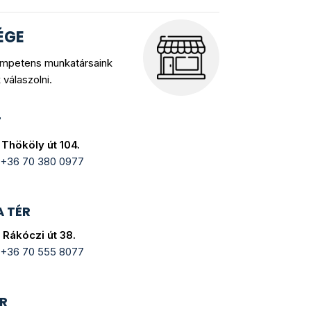
ÉGE
ompetens munkatársaink
válaszolni.
T
Thököly út 104.
+36 70 380 0977
A TÉR
 Rákóczi út 38.
+36 70 555 8077
R