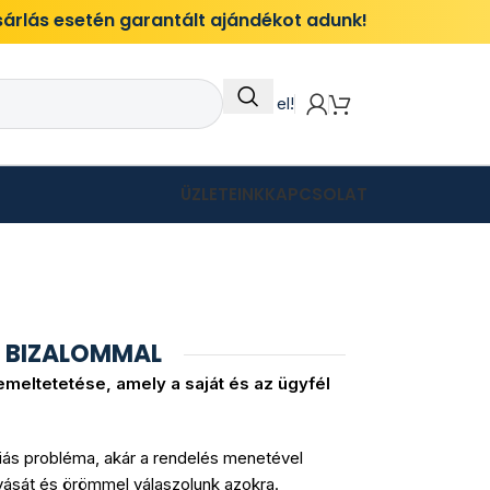
ásárlás esetén garantált ajándékot adunk!
Itt add el!
ÜZLETEINK
KAPCSOLAT
 BIZALOMMAL
meltetetése, amely a saját és az ügyfél
iás probléma, akár a rendelés menetével
vását és örömmel válaszolunk azokra.