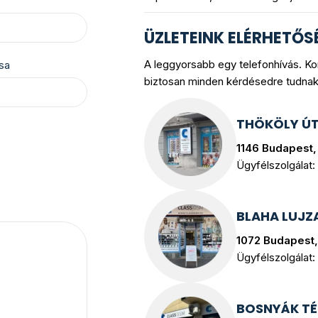
ÜZLETEINK ELÉRHETŐS
A leggyorsabb egy telefonhívás. K
sa
biztosan minden kérdésedre tudnak 
THÖKÖLY Ú
1146 Budapest, 
Ügyfélszolgálat:
BLAHA LUJZ
1072 Budapest,
Ügyfélszolgálat:
BOSNYÁK TÉ