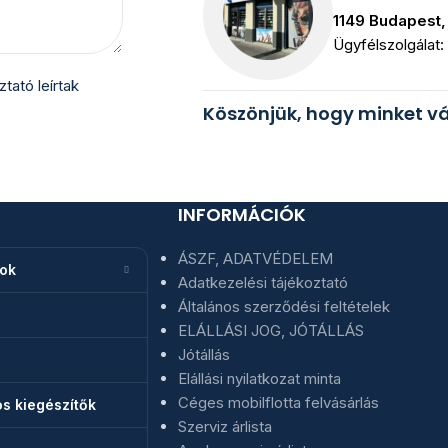
1149 Budapest, 
Ügyfélszolgálat:
oztató
leírtak
Köszönjük, hogy minket vá
INFORMÁCIÓK
ÁSZF, ADATVÉDELEM
nok
Adatkezelési tájékoztató
Általános szerződési feltételek
ELÁLLÁSI JOG, JÓTÁLLÁS
Jótállás
Elállási nyilatkozat minta
Céges mobilflotta felvásárlás
s kiegészítők
Szerviz árlista