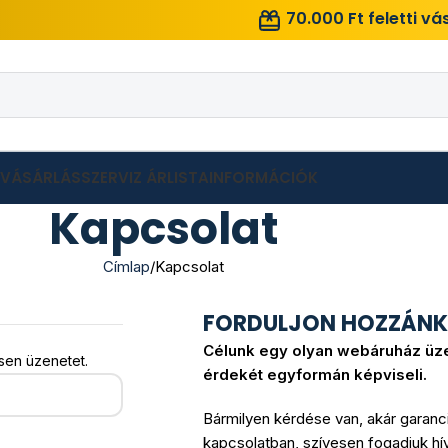
70.000 Ft feletti v
LVÁSÁRLÁS
SZERVIZ ÁRLISTA
INFORMÁCIÓK
Kapcsolat
Címlap
Kapcsolat
FORDULJON HOZZÁNK
Célunk egy olyan webáruház üze
sen üzenetet.
érdekét egyformán képviseli.
Bármilyen kérdése van, akár garanc
kapcsolatban, szívesen fogadjuk hí