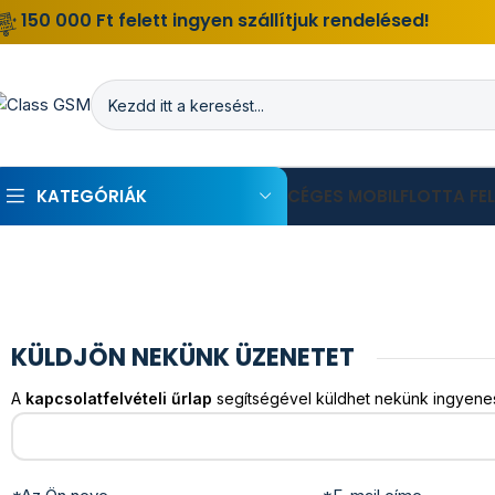
150 000 Ft felett ingyen szállítjuk rendelésed!
KATEGÓRIÁK
CÉGES MOBILFLOTTA FE
KÜLDJÖN NEKÜNK ÜZENETET
A
kapcsolatfelvételi űrlap
segítségével küldhet nekünk ingyene