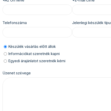
*Az Ön neve
*E-mail címe
Telefonszáma
Jelenlegi készülék típu
Készülék vásárlás előtt állok
Információkat szeretnék kapni
Egyedi árajánlatot szeretnék kérni
Üzenet szövege