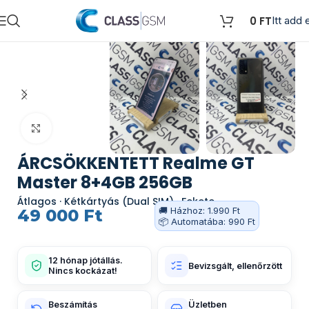
0
FT
Itt add e
Kattints a nagyításhoz
ÁRCSÖKKENTETT Realme GT
Master 8+4GB 256GB
Átlagos · Kétkártyás (Dual SIM) · Fekete
🚚 Házhoz: 1.990 Ft
49 000
Ft
📦 Automatába: 990 Ft
12 hónap jótállás.
Bevizsgált, ellenőrzött
Nincs kockázat!
Beszámítás
Üzletben