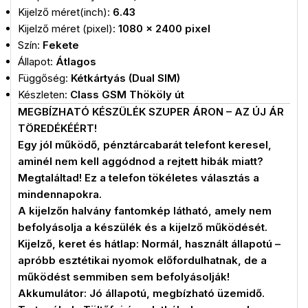
Kijelző méret(inch):
6.43
Kijelző méret (pixel):
1080 x 2400 pixel
Szín:
Fekete
Állapot:
Átlagos
Függőség:
Kétkártyás (Dual SIM)
Készleten:
Class GSM Thököly út
MEGBÍZHATÓ KÉSZÜLÉK SZUPER ÁRON – AZ ÚJ ÁR
TÖREDÉKÉÉRT!
Egy jól működő, pénztárcabarát telefont keresel,
aminél nem kell aggódnod a rejtett hibák miatt?
Megtaláltad! Ez a telefon tökéletes választás a
mindennapokra.
A kijelzőn halvány fantomkép látható, amely nem
befolyásolja a készülék és a kijelző működését.
Kijelző, keret és hátlap: Normál, használt állapotú –
apróbb esztétikai nyomok előfordulhatnak, de a
működést semmiben sem befolyásolják!
Akkumulátor: Jó állapotú, megbízható üzemidő.