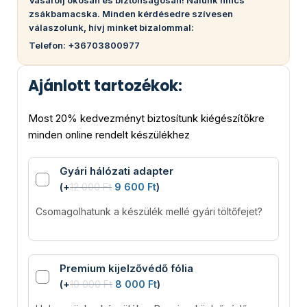
Vásárolj okosan és biztonságosan! Nálunk nincs
zsákbamacska. Minden kérdésedre szívesen
válaszolunk, hívj minket bizalommal:
Telefon: +36703800977
Ajánlott tartozékok:
Most 20% kedvezményt biztosítunk kiégészítőkre
minden online rendelt készülékhez
Gyári hálózati adapter
(
+
12 000
Ft
9 600
Ft
)
Csomagolhatunk a készülék mellé gyári töltőfejet?
Premium kijelzővédő fólia
(
+
10 000
Ft
8 000
Ft
)