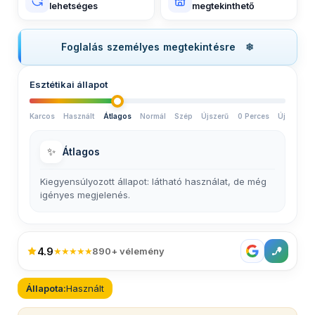
lehetséges
megtekinthető
Foglalás személyes megtekintésre
Esztétikai állapot
Karcos
Használt
Átlagos
Normál
Szép
Újszerű
0 Perces
Új
✨
Átlagos
Kiegyensúlyozott állapot: látható használat, de még
igényes megjelenés.
4.9
★★★★★
890+ vélemény
Állapota:
Használt