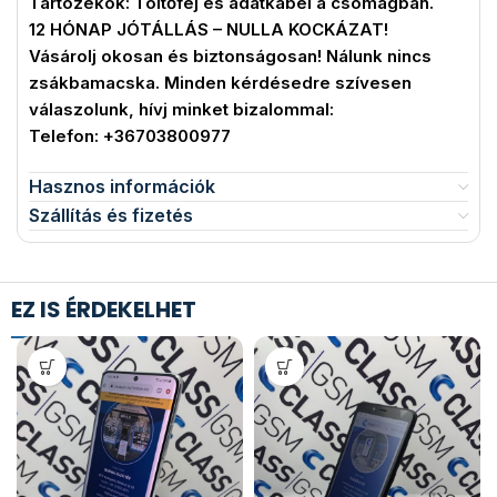
Tartozékok: Töltőfej és adatkábel a csomagban.
12 HÓNAP JÓTÁLLÁS – NULLA KOCKÁZAT!
Vásárolj okosan és biztonságosan! Nálunk nincs
zsákbamacska. Minden kérdésedre szívesen
válaszolunk, hívj minket bizalommal:
Telefon: +36703800977
Hasznos információk
Szállítás és fizetés
EZ IS ÉRDEKELHET