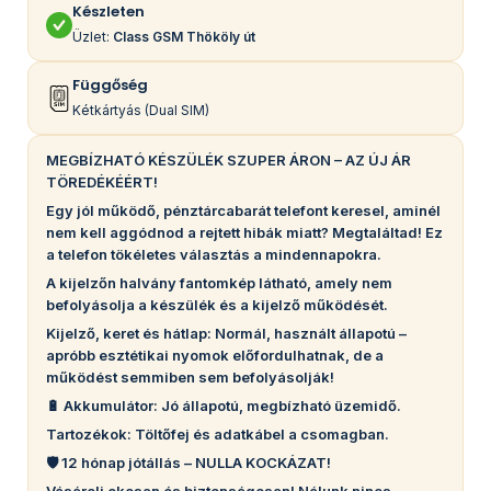
Készleten
Üzlet:
Class GSM Thököly út
Függőség
Kétkártyás (Dual SIM)
MEGBÍZHATÓ KÉSZÜLÉK SZUPER ÁRON – AZ ÚJ ÁR
TÖREDÉKÉÉRT!
Egy jól működő, pénztárcabarát telefont keresel, aminél
nem kell aggódnod a rejtett hibák miatt? Megtaláltad! Ez
a telefon tökéletes választás a mindennapokra.
A kijelzőn halvány fantomkép látható, amely nem
befolyásolja a készülék és a kijelző működését.
Kijelző, keret és hátlap: Normál, használt állapotú –
apróbb esztétikai nyomok előfordulhatnak, de a
működést semmiben sem befolyásolják!
🔋 Akkumulátor: Jó állapotú, megbízható üzemidő.
Tartozékok: Töltőfej és adatkábel a csomagban.
🛡️ 12 hónap jótállás – NULLA KOCKÁZAT!