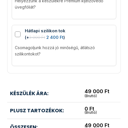
Helyezzünk a készülékre Premium kijelzővédő
üvegfóliát?
Hátlapi szilikon tok
(
+
3 000
Ft
2 400
Ft
)
Csomagoljunk hozzá jó minőségű, átlátszó
szilikontokot?
49 000
Ft
KÉSZÜLÉK ÁRA:
(Bruttó)
0
Ft
PLUSZ TARTOZÉKOK:
(Bruttó)
49 000
Ft
ÖSSZESEN: