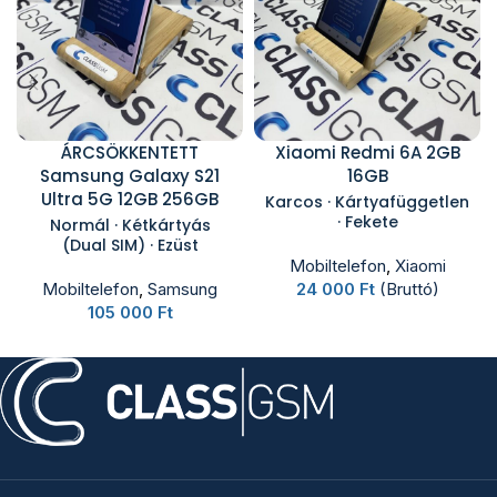
ÁRCSÖKKENTETT
Xiaomi Redmi 6A 2GB
Samsung Galaxy S21
16GB
Ultra 5G 12GB 256GB
Karcos · Kártyafüggetlen
· Fekete
Normál · Kétkártyás
(Dual SIM) · Ezüst
Mobiltelefon
,
Xiaomi
Mobiltelefon
,
Samsung
24 000
Ft
(Bruttó)
105 000
Ft