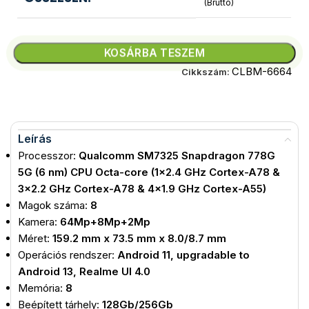
(Bruttó)
KOSÁRBA TESZEM
CLBM-6664
Cikkszám:
Leírás
Processzor:
Qualcomm SM7325 Snapdragon 778G
5G (6 nm) CPU Octa-core (1×2.4 GHz Cortex-A78 &
3×2.2 GHz Cortex-A78 & 4×1.9 GHz Cortex-A55)
Magok száma:
8
Kamera:
64Mp+8Mp+2Mp
Méret:
159.2 mm x 73.5 mm x 8.0/8.7 mm
Operációs rendszer:
Android 11, upgradable to
Android 13, Realme UI 4.0
Memória:
8
Beépített tárhely:
128Gb/256Gb