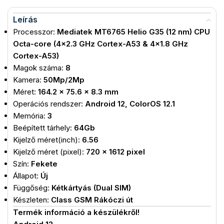
Leírás
Processzor:
Mediatek MT6765 Helio G35 (12 nm) CPU
Octa-core (4×2.3 GHz Cortex-A53 & 4×1.8 GHz
Cortex-A53)
Magok száma:
8
Kamera:
50Mp/2Mp
Méret:
164.2 x 75.6 x 8.3 mm
Operációs rendszer:
Android 12, ColorOS 12.1
Memória:
3
Beépített tárhely:
64Gb
Kijelző méret(inch):
6.56
Kijelző méret (pixel):
720 x 1612 pixel
Szín:
Fekete
Állapot:
Új
Függőség:
Kétkártyás (Dual SIM)
Készleten:
Class GSM Rákóczi út
Termék információ a készülékről!