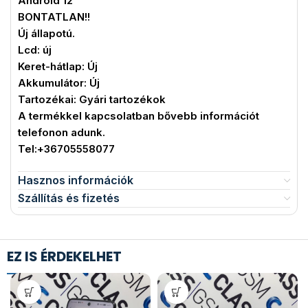
Android 12
BONTATLAN!!
Új állapotú.
Lcd: új
Keret-hátlap: Új
Akkumulátor: Új
Tartozékai: Gyári tartozékok
A termékkel kapcsolatban bővebb információt
telefonon adunk.
Tel:+36705558077
Hasznos információk
Szállítás és fizetés
EZ IS ÉRDEKELHET