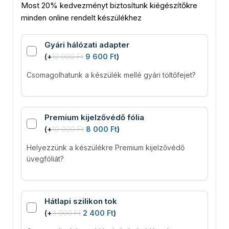
Most 20% kedvezményt biztosítunk kiégészítőkre
minden online rendelt készülékhez
Gyári hálózati adapter
(
+
12 000
Ft
9 600
Ft
)
Csomagolhatunk a készülék mellé gyári töltőfejet?
Premium kijelzővédő fólia
(
+
10 000
Ft
8 000
Ft
)
Helyezzünk a készülékre Premium kijelzővédő
üvegfóliát?
Hátlapi szilikon tok
(
+
3 000
Ft
2 400
Ft
)