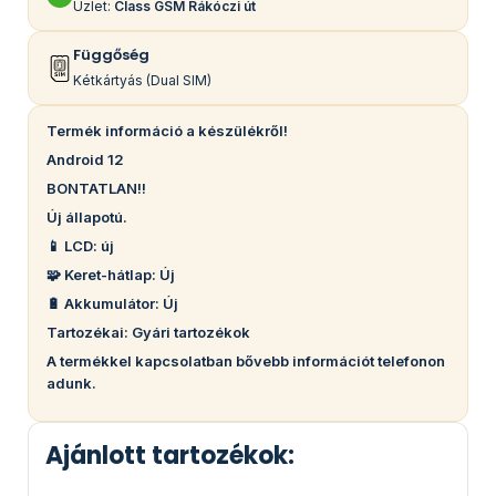
Üzlet:
Class GSM Rákóczi út
Függőség
Kétkártyás (Dual SIM)
Termék információ a készülékről!
Android 12
BONTATLAN!!
Új állapotú.
📱 LCD: új
🧩 Keret-hátlap: Új
🔋 Akkumulátor: Új
Tartozékai: Gyári tartozékok
A termékkel kapcsolatban bővebb információt telefonon
adunk.
Ajánlott tartozékok: