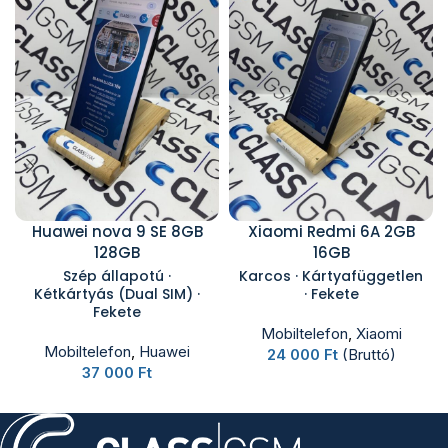
Huawei nova 9 SE 8GB
Xiaomi Redmi 6A 2GB
128GB
16GB
Szép állapotú ·
Karcos · Kártyafüggetlen
Kétkártyás (Dual SIM) ·
· Fekete
Fekete
Mobiltelefon
,
Xiaomi
Mobiltelefon
,
Huawei
24 000
Ft
(Bruttó)
37 000
Ft