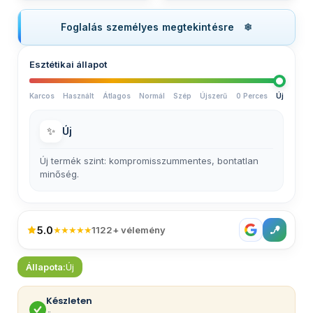
Foglalás személyes megtekintésre
Esztétikai állapot
Karcos
Használt
Átlagos
Normál
Szép
Újszerű
0 Perces
Új
✨
Új
Új termék szint: kompromisszummentes, bontatlan
minőség.
5.0
★★★★★
1122+ vélemény
Állapota:
Új
Készleten