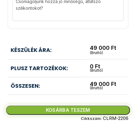
Csomagoljunk hozzá jó minőségű, átlátszó
szilikontokot?
49 000
Ft
KÉSZÜLÉK ÁRA:
(Bruttó)
0
Ft
PLUSZ TARTOZÉKOK:
(Bruttó)
49 000
Ft
ÖSSZESEN:
(Bruttó)
KOSÁRBA TESZEM
CLRM-2206
Cikkszám: