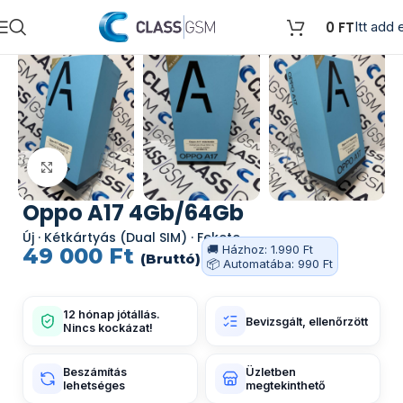
0
FT
Itt add e
Kattints a nagyításhoz
Oppo A17 4Gb/64Gb
Új · Kétkártyás (Dual SIM) · Fekete
🚚 Házhoz: 1.990 Ft
49 000
Ft
(Bruttó)
📦 Automatába: 990 Ft
12 hónap jótállás.
Bevizsgált, ellenőrzött
Nincs kockázat!
Beszámítás
Üzletben
lehetséges
megtekinthető