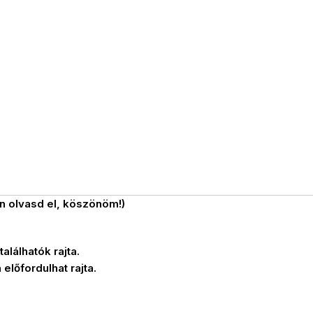
n olvasd el, köszönöm!)
alálhatók rajta.
előfordulhat rajta.