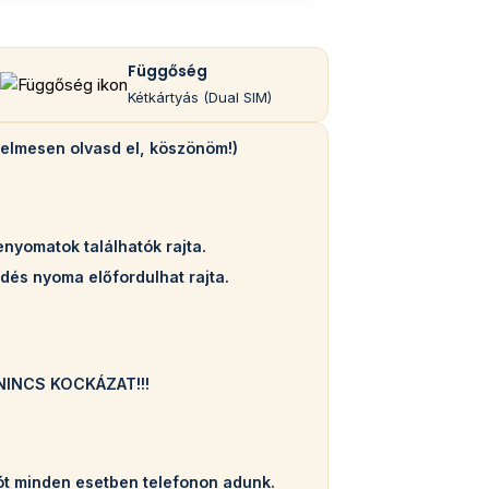
Függőség
Kétkártyás (Dual SIM)
yelmesen olvasd el, köszönöm!)
enyomatok találhatók rajta.
ődés nyoma előfordulhat rajta.
k. NINCS KOCKÁZAT!!!
ót minden esetben telefonon adunk.