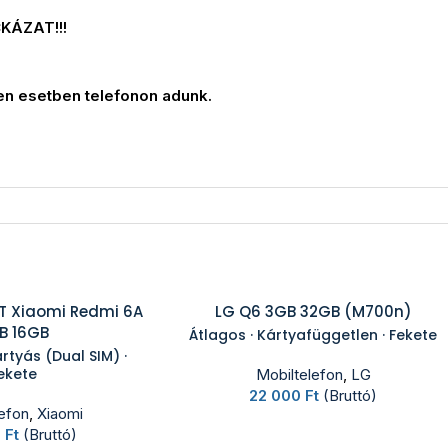
CKÁZAT!!!
en esetben telefonon adunk.
 Xiaomi Redmi 6A
LG Q6 3GB 32GB (M700n)
B 16GB
Átlagos · Kártyafüggetlen · Fekete
rtyás (Dual SIM) ·
ekete
Mobiltelefon
,
LG
22 000
Ft
(Bruttó)
lefon
,
Xiaomi
0
Ft
(Bruttó)