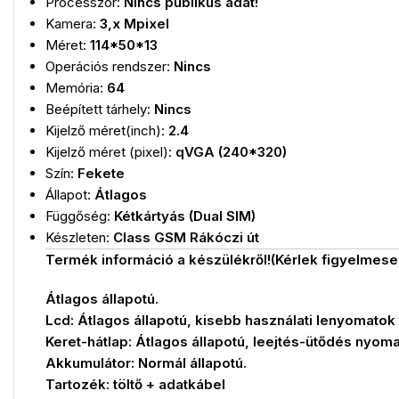
Processzor:
Nincs publikus adat!
Kamera:
3,x Mpixel
Méret:
114*50*13
Operációs rendszer:
Nincs
Memória:
64
Beépített tárhely:
Nincs
Kijelző méret(inch):
2.4
Kijelző méret (pixel):
qVGA (240*320)
Szín:
Fekete
Állapot:
Átlagos
Függőség:
Kétkártyás (Dual SIM)
Készleten:
Class GSM Rákóczi út
Termék információ a készülékről!(Kérlek figyelmese
Átlagos állapotú.
Lcd: Átlagos állapotú, kisebb használati lenyomatok t
Keret-hátlap: Átlagos állapotú, leejtés-ütődés nyoma 
Akkumulátor: Normál állapotú.
Tartozék: töltő + adatkábel