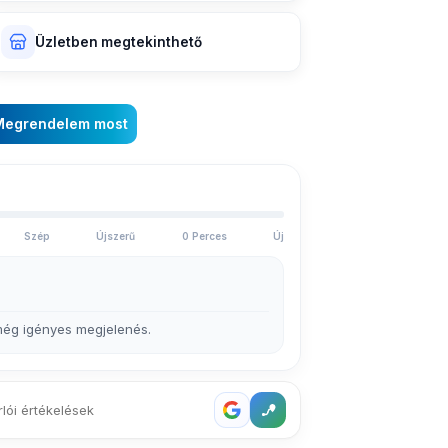
Üzletben megtekinthető
Megrendelem most
Szép
Újszerű
0 Perces
Új
 még igényes megjelenés.
rlói értékelések