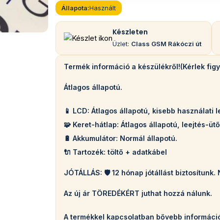
Állapota:
Használt
Készleten
Üzlet:
Class GSM Rákóczi út
Termék információ a készülékről!(Kérlek fig
Átlagos állapotú.
📱 LCD: Átlagos állapotú, kisebb használati l
🧩 Keret-hátlap: Átlagos állapotú, leejtés-üt
🔋 Akkumulátor: Normál állapotú.
🔌 Tartozék: töltő + adatkábel
JÓTÁLLÁS: 🛡️ 12 hónap jótállást biztosítun
Az új ár TÖREDÉKÉRT juthat hozzá nálunk.
A termékkel kapcsolatban bővebb informáci