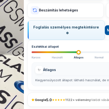
Beszámítás lehetséges
Foglalás személyes megtekintésre
Esztétikai állapot
Karcos
Használt
Átlagos
Normál
✨
Átlagos
Kiegyensúlyozott állapot: látható használat, de
5.0
Google
★★★★★
1122+ vélemény
Valódi vásá