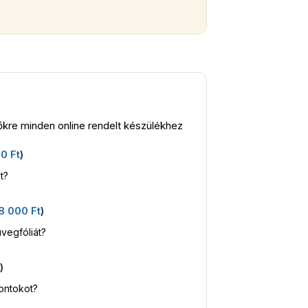
kre minden online rendelt készülékhez
00
Ft
)
t?
8 000
Ft
)
vegfóliát?
t
)
kontokot?