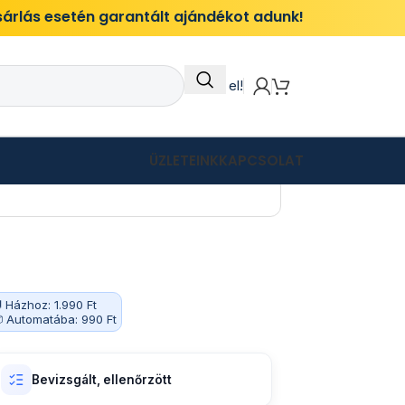
ásárlás esetén garantált ajándékot adunk!
Itt add el!
ÜZLETEINK
KAPCSOLAT
 Házhoz: 1.990 Ft
 Automatába: 990 Ft
Bevizsgált, ellenőrzött