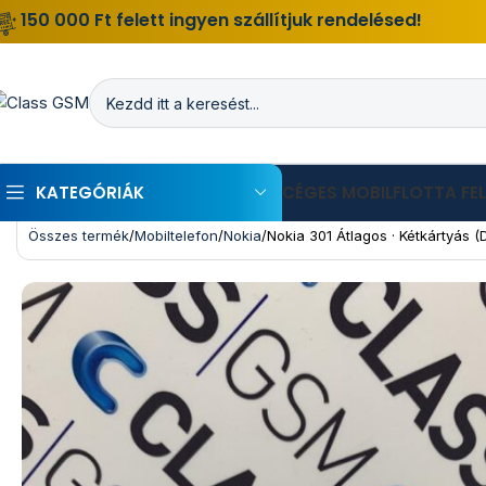
150 000 Ft felett ingyen szállítjuk rendelésed!
KATEGÓRIÁK
CÉGES MOBILFLOTTA FE
Összes termék
Mobiltelefon
Nokia
Nokia 301 Átlagos · Kétkártyás (D