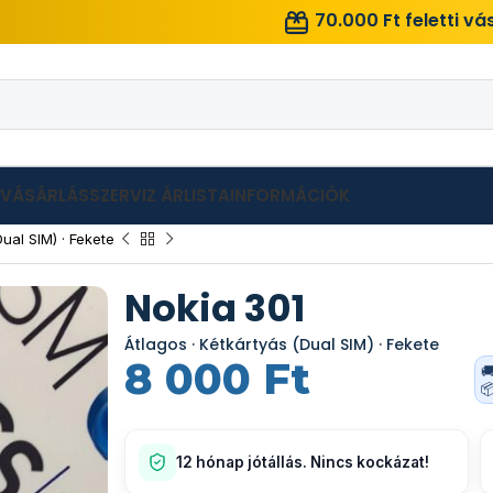
70.000 Ft feletti v
LVÁSÁRLÁS
SZERVIZ ÁRLISTA
INFORMÁCIÓK
ual SIM) · Fekete
Nokia 301
Átlagos · Kétkártyás (Dual SIM) · Fekete
8 000
Ft


12 hónap jótállás. Nincs kockázat!