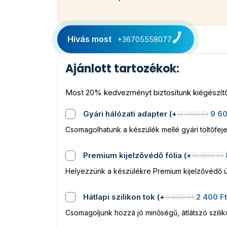
Hívás most
+36705558077
Ajánlott tartozékok:
Most 20% kedvezményt biztosítunk kiégészítő
Gyári hálózati adapter
(
+
12 000
Ft
9 6
Csomagolhatunk a készülék mellé gyári töltőfeje
Premium kijelzővédő fólia
(
+
10 000
Ft
Helyezzünk a készülékre Premium kijelzővédő ü
Hátlapi szilikon tok
(
+
3 000
Ft
2 400
F
Csomagoljunk hozzá jó minőségű, átlátszó szili