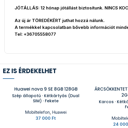
JÓTÁLLÁS: 12 hónap jótállást biztosítunk. NINCS KO
Az új ár TÖREDÉKÉRT juthat hozzá nálunk.
A termékkel kapcsolatban bővebb információt mind
Tel: +36705558077
EZ IS ÉRDEKELHET
Huawei nova 9 SE 8GB 128GB
ÁRCSÖKKENTETT
2G
Szép állapotú · Kétkártyás (Dual
SIM) · Fekete
Karcos · Kétká
F
Mobiltelefon
,
Huawei
37 000
Ft
Mobilte
24 00