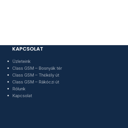
1.5Gb/
Normál · V
Mobiltel
15 00
KAPCSOLAT
Üzleteink
Class GSM – Bosnyák tér
Class GSM – Thököly út
Class GSM – Rákóczi út
Rólunk
Kapcsolat