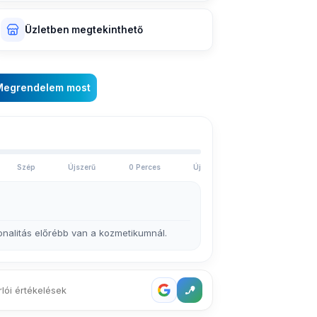
Üzletben megtekinthető
Megrendelem most
Szép
Újszerű
0 Perces
Új
onalitás előrébb van a kozmetikumnál.
rlói értékelések