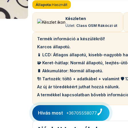
Állapota:
Használt
Készleten
Üzlet:
Class GSM Rákóczi út
Termék információ a készülékről!
Karcos állapotú.
📱 LCD: Átlagos állapotú, kisebb-nagyobb has
🧩 Keret-hátlap: Normál állapotú, leejtés-üt
🔋 Akkumulátor: Normál állapotú.
🔌 Tartozék: töltő + adatkábel + valamint 🛡️ 1
Az új ár töredékéért juthat hozzá nálunk.
A termékkel kapcsolatban bővebb információ
Hívás most
+36705558077