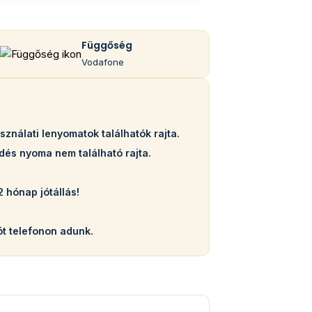
Függőség
Vodafone
ználati lenyomatok találhatók rajta.
ődés nyoma nem található rajta.
2 hónap jótállás!
t telefonon adunk.