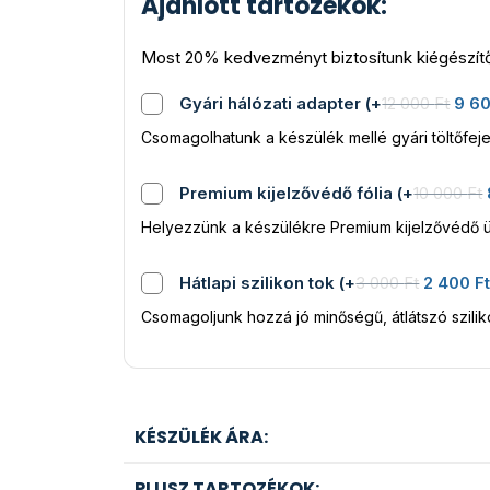
Ajánlott tartozékok:
Most 20% kedvezményt biztosítunk kiégészítő
Gyári hálózati adapter
(
+
12 000
Ft
9 6
Csomagolhatunk a készülék mellé gyári töltőfeje
Premium kijelzővédő fólia
(
+
10 000
Ft
Helyezzünk a készülékre Premium kijelzővédő ü
Hátlapi szilikon tok
(
+
3 000
Ft
2 400
F
Csomagoljunk hozzá jó minőségű, átlátszó szili
KÉSZÜLÉK ÁRA:
PLUSZ TARTOZÉKOK: