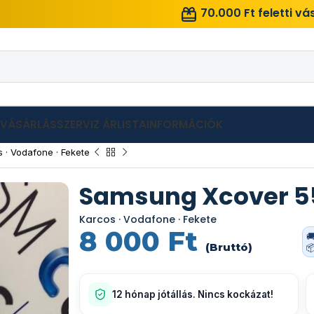
70.000 Ft feletti v
LVÁSÁRLÁS
SZERVIZ ÁRLISTA
INFORMÁCIÓK
· Vodafone · Fekete
Samsung Xcover 5
Karcos · Vodafone · Fekete
8 000
Ft

(Bruttó)

12 hónap jótállás. Nincs kockázat!