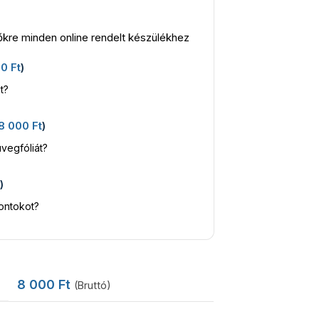
kre minden online rendelt készülékhez
00
Ft
)
t?
8 000
Ft
)
vegfóliát?
t
)
kontokot?
8 000
Ft
(Bruttó)