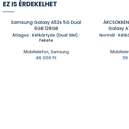
EZ IS ÉRDEKELHET
Samsung Galaxy A52s 5G Dual
ÁRCSÖKKEN
6GB 128GB
Galaxy A
Átlagos · Kétkártyás (Dual SIM) ·
Normál · Kétká
Fekete
Mobiltelefon
,
Samsung
Mobiltele
46 000
Ft
39