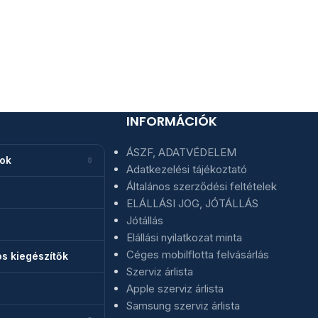
INFORMÁCIÓK
ÁSZF, ADATVÉDELEM
nok
Adatkezelési tájékoztató
Általános szerződési feltételek
ELÁLLÁSI JOG, JÓTÁLLÁS
Jótállás
Elállási nyilatkozat minta
Céges mobilflotta felvásárlás
s kiegészítők
Szerviz árlista
Apple szerviz árlista
Samsung szerviz árlista