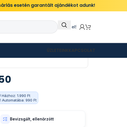
ásárlás esetén garantált ajándékot adunk!
Itt add el!
ÜZLETEINK
KAPCSOLAT
50
 Házhoz: 1.990 Ft
 Automatába: 990 Ft
Bevizsgált, ellenőrzött