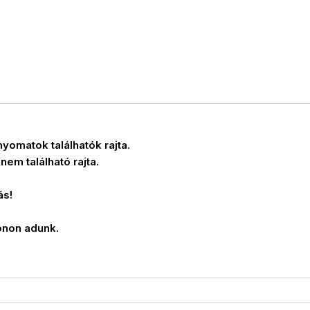
yomatok találhatók rajta.
nem található rajta.
ás!
onon adunk.