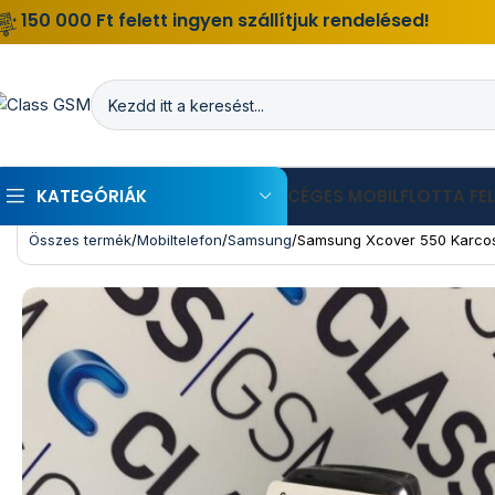
150 000 Ft felett ingyen szállítjuk rendelésed!
KATEGÓRIÁK
CÉGES MOBILFLOTTA FE
Összes termék
Mobiltelefon
Samsung
Samsung Xcover 550 Karcos 