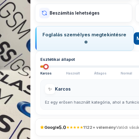
Beszámítás lehetséges
Foglalás személyes megtekintésre
Esztétikai állapot
Karcos
Használt
Átlagos
Normál
✨
Karcos
Ez egy erősen használt kategória, ahol a funkci
5.0
Google
★★★★★
1122+ vélemény
Valódi vásá