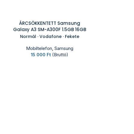
ÁRCSÖKKENTETT Samsung
Galaxy A3 SM-A300F 1.5GB 16GB
Normál · Vodafone · Fekete
Mobiltelefon
,
Samsung
15 000
Ft
(Bruttó)
Samsung G