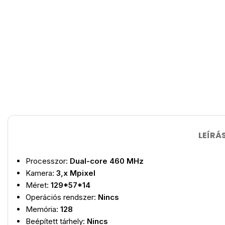
LEÍRÁ
Processzor:
Dual-core 460 MHz
Kamera:
3,x Mpixel
Méret:
129*57*14
Operációs rendszer:
Nincs
Memória:
128
Beépített tárhely:
Nincs