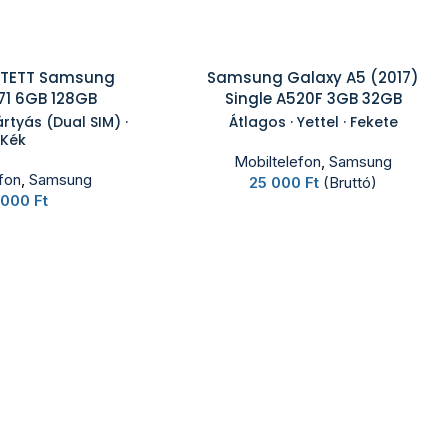
TETT Samsung
Samsung Galaxy A5 (2017)
71 6GB 128GB
Single A520F 3GB 32GB
rtyás (Dual SIM) ·
Átlagos · Yettel · Fekete
Kék
Mobiltelefon
,
Samsung
fon
,
Samsung
25 000
Ft
(Bruttó)
 000
Ft