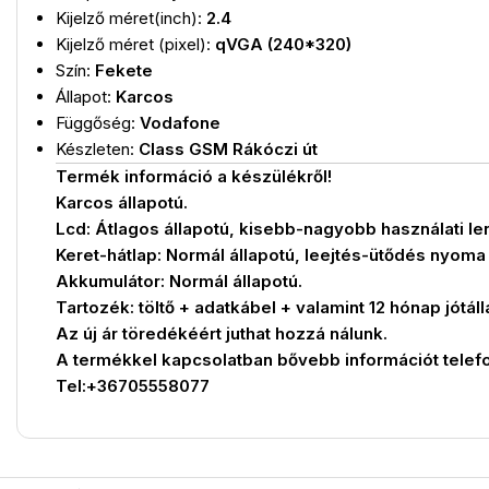
Kijelző méret(inch):
2.4
Kijelző méret (pixel):
qVGA (240*320)
Szín:
Fekete
Állapot:
Karcos
Függőség:
Vodafone
Készleten:
Class GSM Rákóczi út
Termék információ a készülékről!
Karcos állapotú.
Lcd: Átlagos állapotú, kisebb-nagyobb használati len
Keret-hátlap: Normál állapotú, leejtés-ütődés nyoma 
Akkumulátor: Normál állapotú.
Tartozék: töltő + adatkábel + valamint 12 hónap jótáll
Az új ár töredékéért juthat hozzá nálunk.
A termékkel kapcsolatban bővebb információt telef
Tel:+36705558077