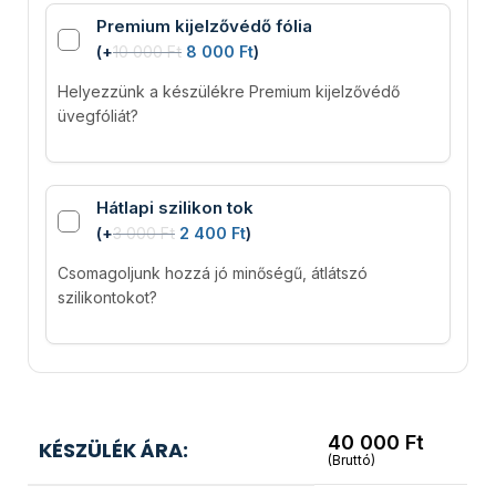
Premium kijelzővédő fólia
(
+
10 000
Ft
8 000
Ft
)
Helyezzünk a készülékre Premium kijelzővédő
üvegfóliát?
Hátlapi szilikon tok
(
+
3 000
Ft
2 400
Ft
)
Csomagoljunk hozzá jó minőségű, átlátszó
szilikontokot?
40 000
Ft
KÉSZÜLÉK ÁRA:
(Bruttó)