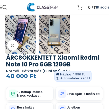
0
FT
Itt add e
Kattints a nagyításhoz
ÁRCSÖKKENTETT Xiaomi Redmi
Note 10 Pro 6GB 128GB
Normál · Kétkártyás (Dual SIM) · Kék
🚚 Házhoz: 1.990 Ft
40 000
Ft
📦 Automatába: 990 Ft
12 hónap jótállás.
Bevizsgált, ellenőrzött
Nincs kockázat!
Beszámítás
Üzletben