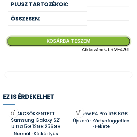
PLUSZ TARTOZÉKOK:
ÖSSZESEN:
KOSÁRBA TESZEM
CLRM-4261
Cikkszám:
EZ IS ÉRDEKELHET
ÁRCSÖKKENTETT
Allview P4 Pro 1GB 8GB
Samsung Galaxy S21
Újszerű · Kártyafüggetlen
Ultra 5G 12GB 256GB
· Fekete
Normál · Kétkártyás