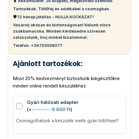
🔋 Akkumulátor: Jó állapotú, megbízható üzemidő.
Tartozékok: Töltőfej és adatkábel a csomagban.
🛡️ 12 hónap jótállás – NULLA KOCKÁZAT!
Vásárolj okosan és biztonságosan! Nálunk nincs
zsákbamacska. Minden kérdésedre szívesen
válaszolunk, hívj minket bizalommal:
Telefon: +36705558077
Ajánlott tartozékok:
Most 20% kedvezményt biztosítunk kiégészítőkre
minden online rendelt készülékhez
Gyári hálózati adapter
(
+
12 000
Ft
9 600
Ft
)
Csomagolhatunk a készülék mellé gyári töltőfejet?