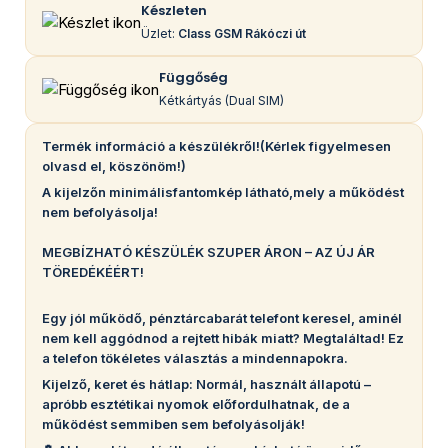
Készleten
Üzlet:
Class GSM Rákóczi út
Függőség
Kétkártyás (Dual SIM)
Termék információ a készülékről!(Kérlek figyelmesen
olvasd el, köszönöm!)
A kijelzőn minimálisfantomkép látható,mely a működést
nem befolyásolja!
MEGBÍZHATÓ KÉSZÜLÉK SZUPER ÁRON – AZ ÚJ ÁR
TÖREDÉKÉÉRT!
Egy jól működő, pénztárcabarát telefont keresel, aminél
nem kell aggódnod a rejtett hibák miatt? Megtaláltad! Ez
a telefon tökéletes választás a mindennapokra.
Kijelző, keret és hátlap: Normál, használt állapotú –
apróbb esztétikai nyomok előfordulhatnak, de a
működést semmiben sem befolyásolják!