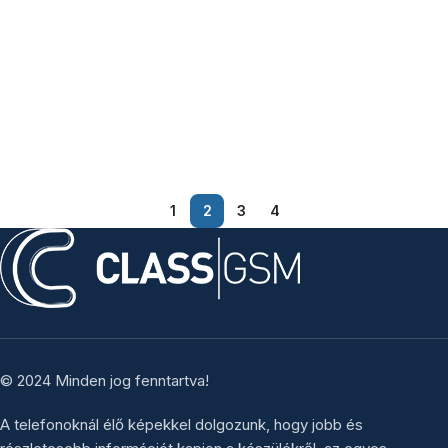
1
2
3
4
© 2024 Minden jog fenntartva!
A telefonoknál élő képekkel dolgozunk, hogy jobb és