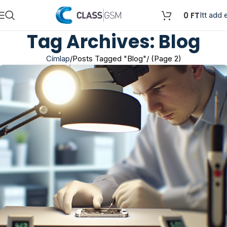
0
FT
Itt add e
Tag Archives: Blog
Címlap
Posts Tagged "Blog"
(Page 2)