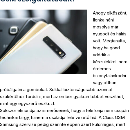
Ahogy elköszönt,
Ilonka néni
mosolya már
nyugodt és hálás
volt. Megtanulta,
hogy ha gond
adódik a
készülékkel, nem
érdemes
bizonytalankodni
vagy otthon
próbálgatni a gombokat. Sokkal biztonságosabb azonnal
szakértőhöz fordulni, mert az ember gyakran többet veszíthet,
mint egy egyszerű eszközt.
Sokszor elmondja az ismerőseinek, hogy a telefonja nem csupán
technikai tárgy, hanem a családja felé vezető híd. A Class GSM
Samsung szervize pedig szerinte éppen azért különleges, mert