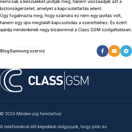
nemcsak a készüléket javítják meg, hanem visszaadják azt a
biztonságérzetet, amelyet a kapcsolattartás jelent.
Úgy fogalmazta meg, hogy számára ez nem egy javítás volt,
hanem egy újra megtalált kapcsolódás a szeretteihez. És ezért
ajánlja mindenkinek nagy bizalommal a Class GSM szolgáltatásait.
Blog
Samsung szerviz
© 2024 Minden jog fenntartva!
A telefonoknál élő képekkel dolgozunk, hogy jobb és