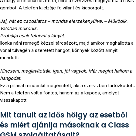
A hölgy értetlenül nézett rá, mire a szervizes megnyomta a hívás
gombot. A telefon kijelzője felvillant és kicsörgött.
Jaj, hát ez csodálatos – mondta elérzékenyülve. – Működik.
Valóban működik.
Próbálja csak felhívni a lányát.
Ilonka néni remegő kézzel tárcsázott, majd amikor meghallotta a
vonal túlvégén a szeretett hangot, könnyek között annyit
mondott:
Kincsem, megjavították. Igen, jól vagyok. Már megint hallom a
hangodat.
Ez a pillanat mindenkit megérintett, aki a szervizben tartózkodott.
Nem a telefon volt a fontos, hanem az a kapocs, amelyet
visszakapott.
Mit tanult az idős hölgy az esetből
és miért ajánlja másoknak a Class
GSM szolgáltatásait?