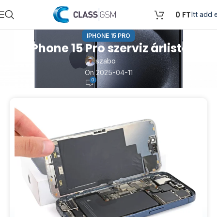
0
FT
Itt add e
IPHONE 15 PRO
iPhone 15 Pro szerviz árlista
szabo
On 2025-04-11
0