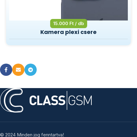
15.000 Ft / db
Kamera plexi csere
© 2024 Minden jog fenntartva!