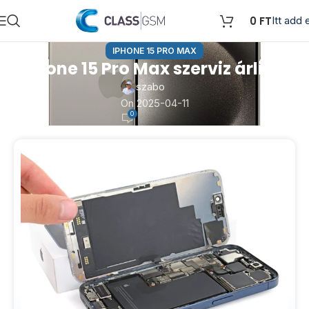
0
FT
Itt add e
IPHONE 15 PRO MAX
iPhone 15 Pro Max szerviz árlista
szabo
On 2025-04-11
0