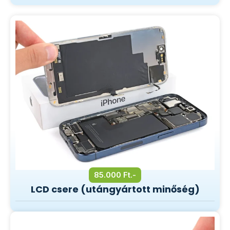
85.000 Ft.-
LCD csere (utángyártott minőség)