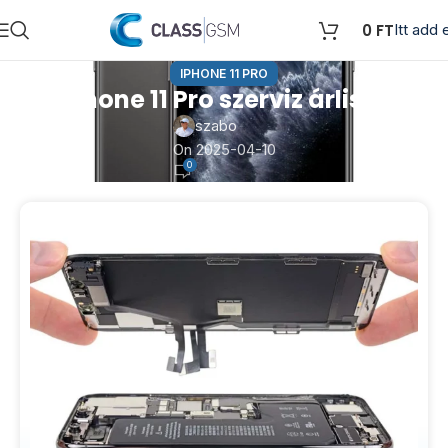
0
FT
Itt add e
IPHONE 11 PRO
iPhone 11 Pro szerviz árlista
szabo
On 2025-04-10
0