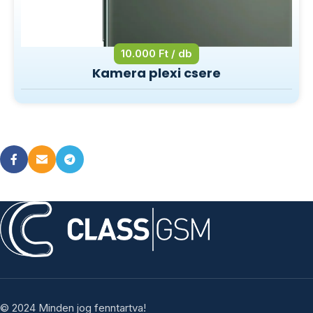
10.000 Ft / db
Kamera plexi csere
© 2024 Minden jog fenntartva!