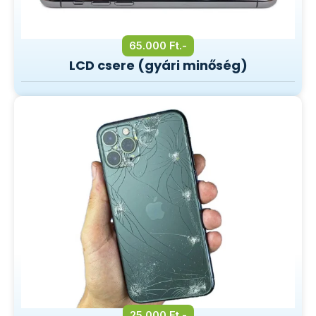
65.000 Ft.-
LCD csere (gyári minőség)
25.000 Ft.-