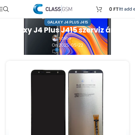
0
FT
Itt add e
GALAXY J4 PLUS J415
Galaxy J4 Plus J415 szerviz árlista
szabo
On 2025-05-22
0