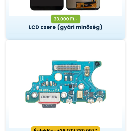
33.000 Ft.-
LCD csere (gyári minőség)
Érdeklődj: +36 (70) 380 0977