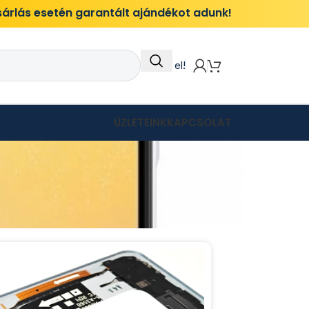
ásárlás esetén garantált ajándékot adunk!
Itt add el!
ÜZLETEINK
KAPCSOLAT