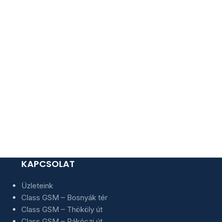
KAPCSOLAT
Üzleteink
Class GSM – Bosnyák tér
Class GSM – Thököly út
Class GSM – Rákóczi út