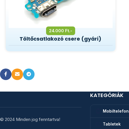
24.000 Ft.-
Töltőcsatlakozó csere (gyári)
KATEGÓRIÁK
Mobiltelefo
© 2024 Minden jog fenntartva!
Tabletek