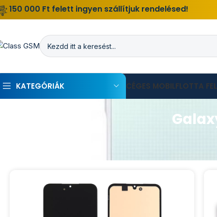
150 000 Ft felett ingyen szállítjuk rendelésed!
KATEGÓRIÁK
CÉGES MOBILFLOTTA FE
Galaxy