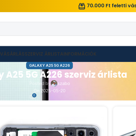
70.000 Ft feletti v
LVÁSÁRLÁS
SZERVIZ ÁRLISTA
INFORMÁCIÓK
GALAXY A25 5G A226
 A25 5G A226 szerviz árlista
Posted by
szabo
On 2025-05-20
0