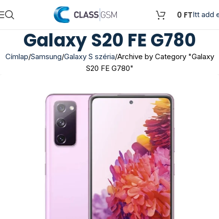
0
FT
Itt add e
Galaxy S20 FE G780
Címlap
Samsung
Galaxy S széria
Archive by Category "Galaxy
S20 FE G780"