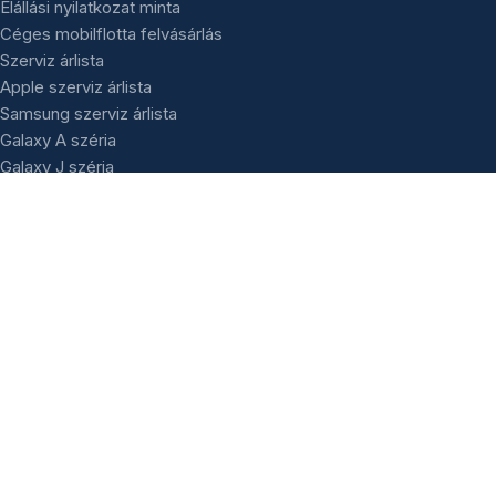
Elállási nyilatkozat minta
Céges mobilflotta felvásárlás
Szerviz árlista
Apple szerviz árlista
Samsung szerviz árlista
Galaxy A széria
Galaxy J széria
Galaxy S széria
Galaxy Note széria
Áfa tartalom
Szállítás és fizetés
Karrier
Blog
KAPCSOLAT
Üzleteink
Class GSM – Bosnyák tér
Class GSM – Thököly út