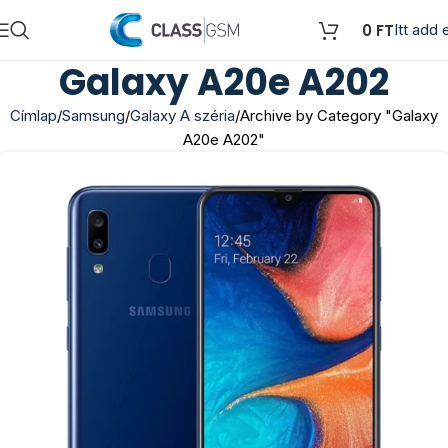
0
FT
Itt add e
Galaxy A20e A202
Címlap
Samsung
Galaxy A széria
Archive by Category "Galaxy
A20e A202"