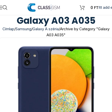
0
FT
Itt add e
Galaxy A03 A035
Címlap
Samsung
Galaxy A széria
Archive by Category "Galaxy
A03 A035"