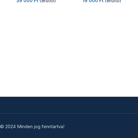
39 000
Ft
(Bruttó)
19 000
Ft
(Bruttó)
© 2024 Minden jog fenntartva!