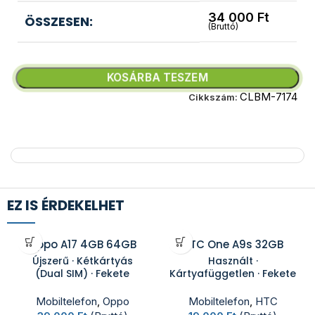
34 000
Ft
ÖSSZESEN:
(Bruttó)
KOSÁRBA TESZEM
CLBM-7174
Cikkszám:
EZ IS ÉRDEKELHET
Oppo A17 4GB 64GB
HTC One A9s 32GB
Újszerű · Kétkártyás
Használt ·
(Dual SIM) · Fekete
Kártyafüggetlen · Fekete
Mobiltelefon
,
Oppo
Mobiltelefon
,
HTC