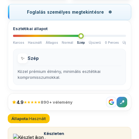
Foglalás személyes megtekintésre
Esztétikai állapot
Karcos
Használt
Átlagos
Normál
Szép
Újszerű
0 Perces
Új
✨
Szép
Közel prémium élmény, minimális esztétikai
kompromisszumokkal.
4.9
★★★★★
890+ vélemény
Állapota:
Használt
Készleten