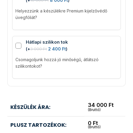
(
+
10 000
Ft
8 000
Ft
)
Helyezzünk a készülékre Premium kijelzővédő
üvegfóliát?
Hátlapi szilikon tok
(
+
3 000
Ft
2 400
Ft
)
Csomagoljunk hozzá jó minőségű, átlátszó
szilikontokot?
34 000
Ft
KÉSZÜLÉK ÁRA:
(Bruttó)
0
Ft
PLUSZ TARTOZÉKOK:
(Bruttó)