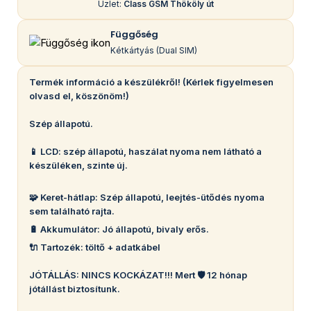
Üzlet:
Class GSM Thököly út
Függőség
Kétkártyás (Dual SIM)
Termék információ a készülékről! (Kérlek figyelmesen
olvasd el, köszönöm!)
Szép állapotú.
📱 LCD: szép állapotú, haszálat nyoma nem látható a
készüléken, szinte új.
🧩 Keret-hátlap: Szép állapotú, leejtés-ütődés nyoma
sem található rajta.
🔋 Akkumulátor: Jó állapotú, bivaly erős.
🔌 Tartozék: töltő + adatkábel
JÓTÁLLÁS: NINCS KOCKÁZAT!!! Mert 🛡️ 12 hónap
jótállást biztosítunk.