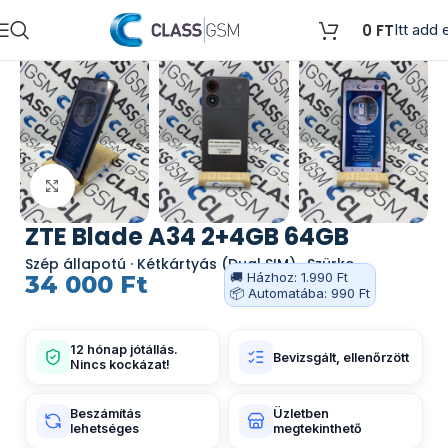
0
FT
Itt add e
Kattints a nagyításhoz
ZTE Blade A34 2+4GB 64GB
Szép állapotú · Kétkártyás (Dual SIM) · Szürke
🚚 Házhoz: 1.990 Ft
34 000
Ft
📦 Automatába: 990 Ft
12 hónap jótállás.
Bevizsgált, ellenőrzött
Nincs kockázat!
Beszámítás
Üzletben
lehetséges
megtekinthető