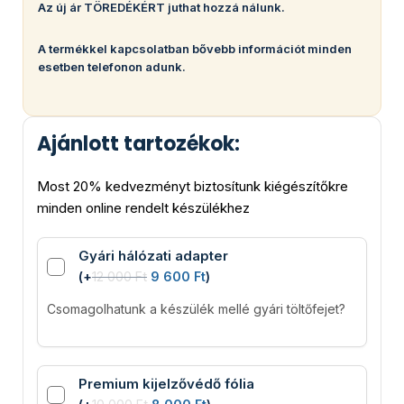
Az új ár TÖREDÉKÉRT juthat hozzá nálunk.
A termékkel kapcsolatban bővebb információt minden
esetben telefonon adunk.
Ajánlott tartozékok:
Most 20% kedvezményt biztosítunk kiégészítőkre
minden online rendelt készülékhez
Gyári hálózati adapter
(
+
12 000
Ft
9 600
Ft
)
Csomagolhatunk a készülék mellé gyári töltőfejet?
Premium kijelzővédő fólia