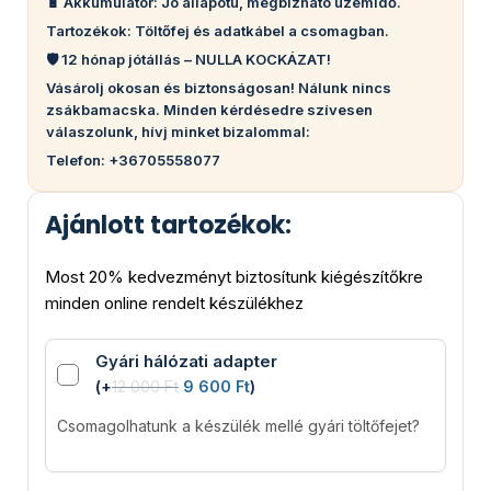
🔋 Akkumulátor: Jó állapotú, megbízható üzemidő.
Tartozékok: Töltőfej és adatkábel a csomagban.
🛡️ 12 hónap jótállás – NULLA KOCKÁZAT!
Vásárolj okosan és biztonságosan! Nálunk nincs
zsákbamacska. Minden kérdésedre szívesen
válaszolunk, hívj minket bizalommal:
Telefon: +36705558077
Ajánlott tartozékok:
Most 20% kedvezményt biztosítunk kiégészítőkre
minden online rendelt készülékhez
Gyári hálózati adapter
(
+
12 000
Ft
9 600
Ft
)
Csomagolhatunk a készülék mellé gyári töltőfejet?