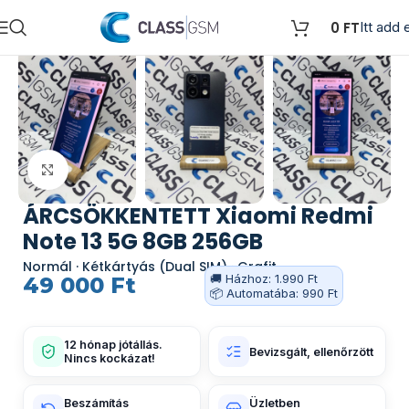
0
FT
Itt add e
Kattints a nagyításhoz
ÁRCSÖKKENTETT Xiaomi Redmi
Note 13 5G 8GB 256GB
Normál · Kétkártyás (Dual SIM) · Grafit
🚚 Házhoz: 1.990 Ft
49 000
Ft
📦 Automatába: 990 Ft
12 hónap jótállás.
Bevizsgált, ellenőrzött
Nincs kockázat!
Beszámítás
Üzletben