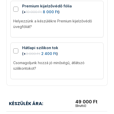
Premium kijelzővédő fólia
(
+
10 000
Ft
8 000
Ft
)
Helyezzünk a készülékre Premium kijelzővédő
üvegfóliát?
Hátlapi szilikon tok
(
+
3 000
Ft
2 400
Ft
)
Csomagoljunk hozzá jó minőségű, átlátszó
szilikontokot?
49 000
Ft
KÉSZÜLÉK ÁRA:
(Bruttó)