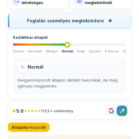
lehetséges
megtekinthető
Foglalás személyes megtekintésre
Esztétikai állapot
Karcos
Használt
Átlagos
Normál
Szép
Újszerű
0 Perces
Új
✨
Normál
Kiegyensúlyozott állapot: látható használat, de még
igényes megjelenés.
5.0
★★★★★
1122+ vélemény
Állapota:
Használt