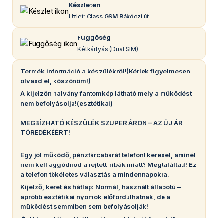
Készleten
Üzlet:
Class GSM Rákóczi út
Függőség
Kétkártyás (Dual SIM)
Termék információ a készülékről!(Kérlek figyelmesen
olvasd el, köszönöm!)
A kijelzőn halvány fantomkép látható mely a működést
nem befolyásolja!(esztétikai)
MEGBÍZHATÓ KÉSZÜLÉK SZUPER ÁRON – AZ ÚJ ÁR
TÖREDÉKÉÉRT!
Egy jól működő, pénztárcabarát telefont keresel, aminél
nem kell aggódnod a rejtett hibák miatt? Megtaláltad! Ez
a telefon tökéletes választás a mindennapokra.
Kijelző, keret és hátlap: Normál, használt állapotú –
apróbb esztétikai nyomok előfordulhatnak, de a
működést semmiben sem befolyásolják!