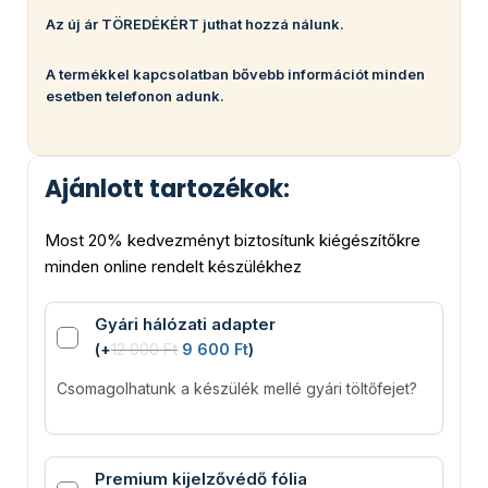
Az új ár TÖREDÉKÉRT juthat hozzá nálunk.
A termékkel kapcsolatban bővebb információt minden
esetben telefonon adunk.
Ajánlott tartozékok:
Most 20% kedvezményt biztosítunk kiégészítőkre
minden online rendelt készülékhez
Gyári hálózati adapter
(
+
12 000
Ft
9 600
Ft
)
Csomagolhatunk a készülék mellé gyári töltőfejet?
Premium kijelzővédő fólia