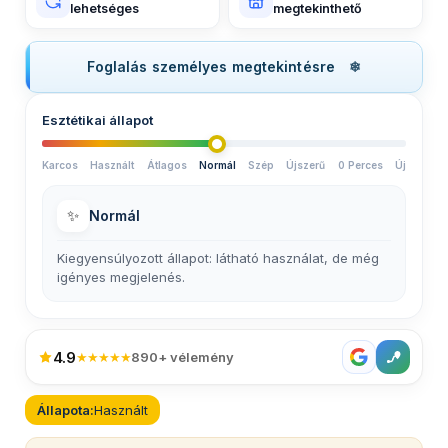
lehetséges
megtekinthető
Foglalás személyes megtekintésre
Esztétikai állapot
Karcos
Használt
Átlagos
Normál
Szép
Újszerű
0 Perces
Új
✨
Normál
Kiegyensúlyozott állapot: látható használat, de még
igényes megjelenés.
4.9
★★★★★
890+ vélemény
Állapota:
Használt