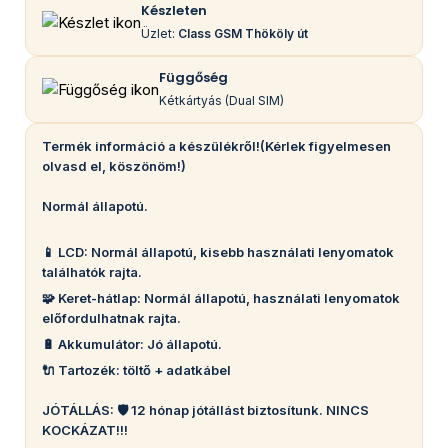
Készleten
Üzlet:
Class GSM Thököly út
Függőség
Kétkártyás (Dual SIM)
Termék információ a készülékről!(Kérlek figyelmesen
olvasd el, köszönöm!)
Normál állapotú.
📱 LCD: Normál állapotú, kisebb használati lenyomatok
találhatók rajta.
🧩 Keret-hátlap: Normál állapotú, használati lenyomatok
előfordulhatnak rajta.
🔋 Akkumulátor: Jó állapotú.
🔌 Tartozék: töltő + adatkábel
JÓTÁLLÁS: 🛡️ 12 hónap jótállást biztosítunk. NINCS
KOCKÁZAT!!!