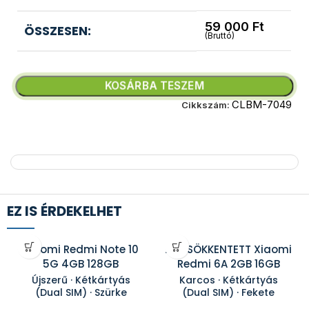
59 000
Ft
ÖSSZESEN:
(Bruttó)
KOSÁRBA TESZEM
CLBM-7049
Cikkszám:
EZ IS ÉRDEKELHET
Xiaomi Redmi Note 10
ÁRCSÖKKENTETT Xiaomi
5G 4GB 128GB
Redmi 6A 2GB 16GB
Újszerű · Kétkártyás
Karcos · Kétkártyás
(Dual SIM) · Szürke
(Dual SIM) · Fekete