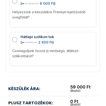
(
+
10 000
Ft
8 000
Ft
)
Helyezzünk a készülékre Premium kijelzővédő
üvegfóliát?
Hátlapi szilikon tok
(
+
3 000
Ft
2 400
Ft
)
Csomagoljunk hozzá jó minőségű, átlátszó
szilikontokot?
59 000
Ft
KÉSZÜLÉK ÁRA:
(Bruttó)
0
Ft
PLUSZ TARTOZÉKOK:
(Bruttó)