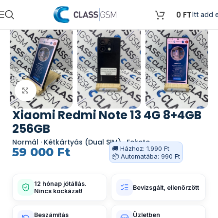
0
FT
Itt add e
Kattints a nagyításhoz
Xiaomi Redmi Note 13 4G 8+4GB
256GB
Normál · Kétkártyás (Dual SIM) · Fekete
🚚 Házhoz: 1.990 Ft
59 000
Ft
📦 Automatába: 990 Ft
12 hónap jótállás.
Bevizsgált, ellenőrzött
Nincs kockázat!
Beszámítás
Üzletben