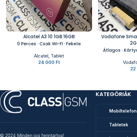
Alcatel A3 10 1GB 16GB
Vodafone Smar
2G
0 Perces · Csak Wi-Fi · Fekete
Átlagos · Kárty
Alcatel
,
Tablet
24 000
Ft
Vodaf
22
KATEGÓRIÁK
Mobiltelefo
Tabletek
© 2024 Minden jog fenntartva!