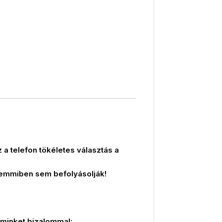
 a telefon tökéletes választás a
 semmiben sem befolyásolják!
 minket bizalommal: