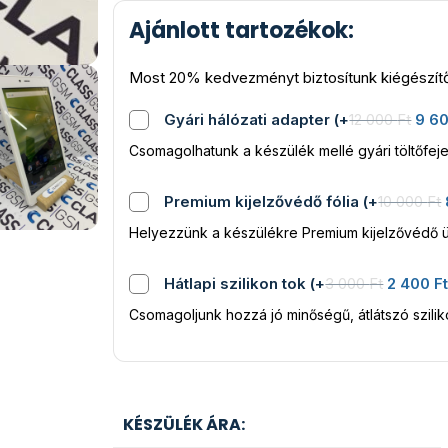
Ajánlott tartozékok:
Most 20% kedvezményt biztosítunk kiégészítő
Gyári hálózati adapter
(
+
12 000
Ft
9 6
Csomagolhatunk a készülék mellé gyári töltőfeje
Premium kijelzővédő fólia
(
+
10 000
Ft
Helyezzünk a készülékre Premium kijelzővédő ü
Hátlapi szilikon tok
(
+
3 000
Ft
2 400
F
Csomagoljunk hozzá jó minőségű, átlátszó szili
KÉSZÜLÉK ÁRA: