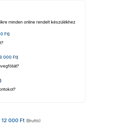
kre minden online rendelt készülékhez
00
Ft
)
t?
8 000
Ft
)
vegfóliát?
t
)
kontokot?
12 000
Ft
(Bruttó)