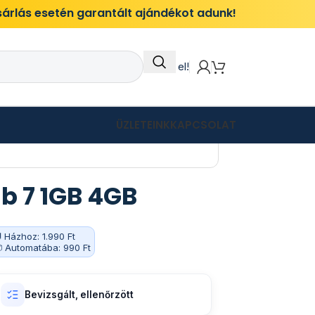
ásárlás esetén garantált ajándékot adunk!
Itt add el!
ÜZLETEINK
KAPCSOLAT
b 7 1GB 4GB
 Házhoz: 1.990 Ft
 Automatába: 990 Ft
Bevizsgált, ellenőrzött