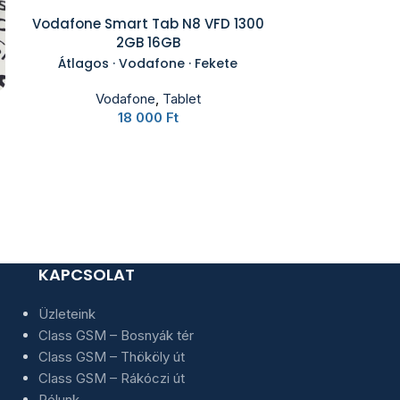
Vodafone Smart Tab N8 VFD 1300
2GB 16GB
Átlagos · Vodafone · Fekete
Vodafone
,
Tablet
Vodafone Smar
18 000
Ft
Normál · V
Voda
1
KAPCSOLAT
Üzleteink
Class GSM – Bosnyák tér
Class GSM – Thököly út
Class GSM – Rákóczi út
Rólunk