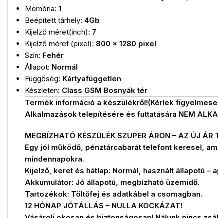
Memória:
1
Beépített tárhely:
4Gb
Kijelző méret(inch):
7
Kijelző méret (pixel):
800 x 1280 pixel
Szín:
Fehér
Állapot:
Normál
Függőség:
Kártyafüggetlen
Készleten:
Class GSM Bosnyák tér
Termék információ a készülékről!(Kérlek figyelmese
Alkalmazások telepítésére és futtatására NEM ALK
MEGBÍZHATÓ KÉSZÜLÉK SZUPER ÁRON – AZ ÚJ ÁR 
Egy jól működő, pénztárcabarát telefont keresel, ami
mindennapokra.
Kijelző, keret és hátlap: Normál, használt állapotú
Akkumulátor: Jó állapotú, megbízható üzemidő.
Tartozékok: Töltőfej és adatkábel a csomagban.
12 HÓNAP JÓTÁLLÁS – NULLA KOCKÁZAT!
Vásárolj okosan és biztonságosan! Nálunk nincs zs