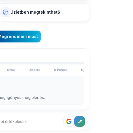
Üzletben megtekinthető
Megrendelem most
Szép
Újszerű
0 Perces
Új
 még igényes megjelenés.
lói értékelések