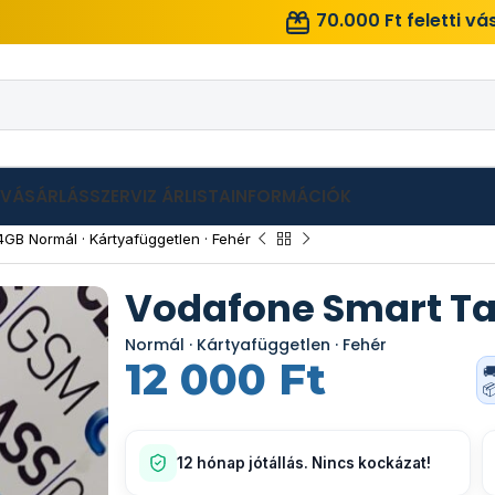
70.000 Ft feletti v
LVÁSÁRLÁS
SZERVIZ ÁRLISTA
INFORMÁCIÓK
GB Normál · Kártyafüggetlen · Fehér
Vodafone Smart Ta
Normál · Kártyafüggetlen · Fehér
12 000
Ft


12 hónap jótállás. Nincs kockázat!