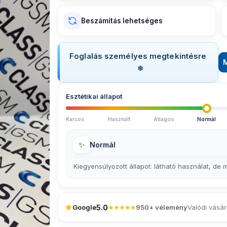
Beszámítás lehetséges
Foglalás személyes megtekintésre
Esztétikai állapot
Karcos
Használt
Átlagos
Normál
✨
Normál
Kiegyensúlyozott állapot: látható használat, de
5.0
Google
★★★★★
950+ vélemény
Valódi vásár