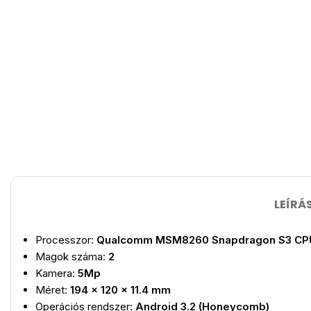
LEÍRÁ
Processzor:
Qualcomm MSM8260 Snapdragon S3 CPU 
Magok száma:
2
Kamera:
5Mp
Méret:
194 x 120 x 11.4 mm
Operációs rendszer:
Android 3.2 (Honeycomb)