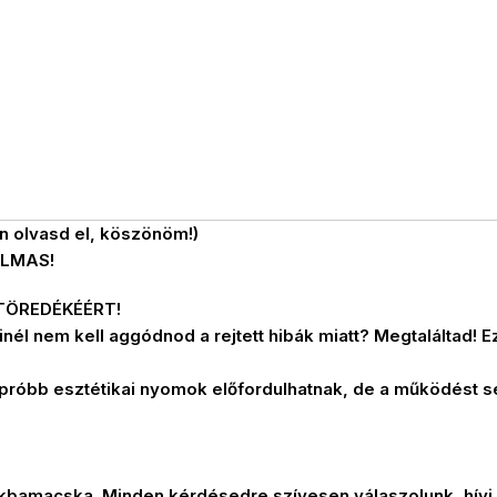
n olvasd el, köszönöm!)
ALMAS!
TÖREDÉKÉÉRT!
nél nem kell aggódnod a rejtett hibák miatt? Megtaláltad! Ez
 – apróbb esztétikai nyomok előfordulhatnak, de a működést
ákbamacska. Minden kérdésedre szívesen válaszolunk, hívj