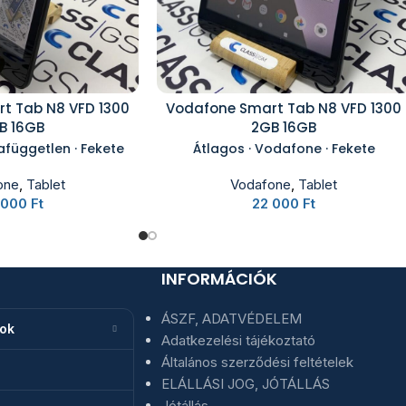
t Tab N8 VFD 1300
Vodafone Smart Tab N8 VFD 1300
B 16GB
2GB 16GB
afüggetlen · Fekete
Átlagos · Vodafone · Fekete
one
,
Tablet
Vodafone
,
Tablet
 000
Ft
22 000
Ft
INFORMÁCIÓK
ÁSZF, ADATVÉDELEM
nok
Adatkezelési tájékoztató
Általános szerződési feltételek
ELÁLLÁSI JOG, JÓTÁLLÁS
Jótállás