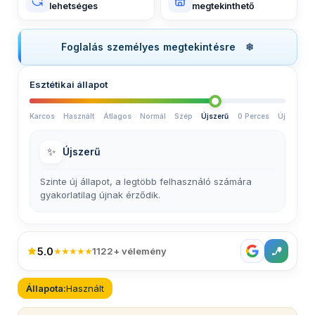
lehetséges
megtekinthető
Foglalás személyes megtekintésre
Esztétikai állapot
Karcos
Használt
Átlagos
Normál
Szép
Újszerű
0 Perces
Új
✨
Újszerű
Szinte új állapot, a legtöbb felhasználó számára
gyakorlatilag újnak érződik.
5.0
★★★★★
1122+ vélemény
Állapota:
Használt