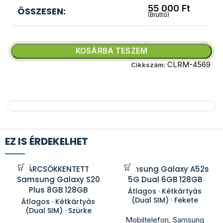
55 000
Ft
ÖSSZESEN:
(Bruttó)
KOSÁRBA TESZEM
CLRM-4569
Cikkszám:
EZ IS ÉRDEKELHET
ÁRCSÖKKENTETT
Samsung Galaxy A52s
Samsung Galaxy S20
5G Dual 6GB 128GB
Plus 8GB 128GB
Átlagos · Kétkártyás
(Dual SIM) · Fekete
Átlagos · Kétkártyás
(Dual SIM) · Szürke
Mobiltelefon
,
Samsung