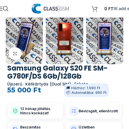
0
FT
Itt add e
Kattints a nagyításhoz
Samsung Galaxy S20 FE SM-
G780F/DS 6Gb/128Gb
Újszerű · Kétkártyás (Dual SIM) · Fekete
🚚 Házhoz: 1.990 Ft
55 000
Ft
📦 Automatába: 990 Ft
12 hónap jótállás.
Bevizsgált, ellenőrzött
Nincs kockázat!
Beszámítás
Üzletben