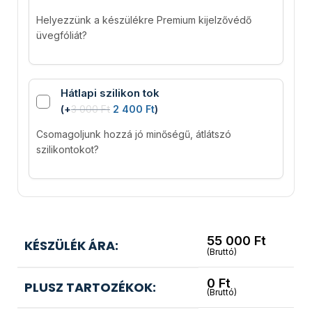
Helyezzünk a készülékre Premium kijelzővédő
üvegfóliát?
Hátlapi szilikon tok
(
+
3 000
Ft
2 400
Ft
)
Csomagoljunk hozzá jó minőségű, átlátszó
szilikontokot?
55 000
Ft
KÉSZÜLÉK ÁRA:
(Bruttó)
0
Ft
PLUSZ TARTOZÉKOK:
(Bruttó)