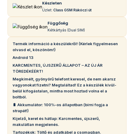
Készleten
Üzlet:
Class GSM Rákóczi út
Függőség
Kétkártyás (Dual SIM)
Termék információ a készülékről! (Kérlek figyelmesen
olvasd el, köszönöm!)
Android 13
KARCMENTES, ÚJSZERŰ ÁLLAPOT – AZ ÚJ ÁR
TÖREDÉKÉÉRT!
Megkímélt, gyönyörű telefont keresel, de nem akarsz
vagyonokat fizetni? Megtaláltad! Ez a készülék kívül-
belül kifogástalan, mintha most hoztad volna el a
boltból.
🔋 Akkumulátor: 100%-os állapotban (bírni fogja a
strapát!)
Kijelző, keret és hátlap: Karcmentes, újszerű,
makulátlan megjelenés.
Tartozékok: Töltő és adatkábel a csomagban.