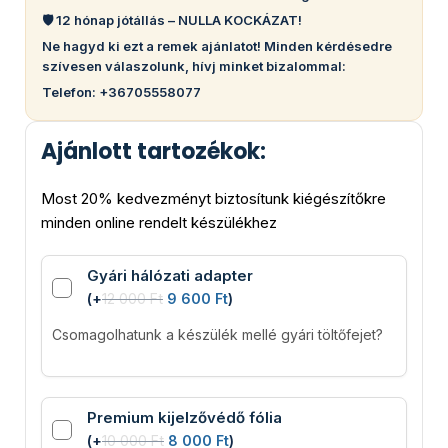
🛡️ 12 hónap jótállás – NULLA KOCKÁZAT!
Ne hagyd ki ezt a remek ajánlatot! Minden kérdésedre
szívesen válaszolunk, hívj minket bizalommal:
Telefon: +36705558077
Ajánlott tartozékok:
Most 20% kedvezményt biztosítunk kiégészítőkre
minden online rendelt készülékhez
Gyári hálózati adapter
(
+
12 000
Ft
9 600
Ft
)
Csomagolhatunk a készülék mellé gyári töltőfejet?
Premium kijelzővédő fólia
(
+
10 000
Ft
8 000
Ft
)