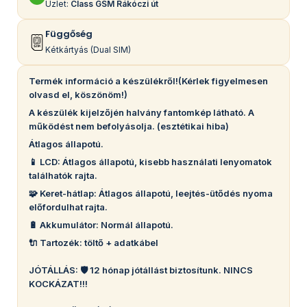
Üzlet:
Class GSM Rákóczi út
Függőség
Kétkártyás (Dual SIM)
Termék információ a készülékről!(Kérlek figyelmesen
olvasd el, köszönöm!)
A készülék kijelzőjén halvány fantomkép látható. A
működést nem befolyásolja. (esztétikai hiba)
Átlagos állapotú.
📱 LCD: Átlagos állapotú, kisebb használati lenyomatok
találhatók rajta.
🧩 Keret-hátlap: Átlagos állapotú, leejtés-ütődés nyoma
előfordulhat rajta.
🔋 Akkumulátor: Normál állapotú.
🔌 Tartozék: töltő + adatkábel
JÓTÁLLÁS: 🛡️ 12 hónap jótállást biztosítunk. NINCS
KOCKÁZAT!!!