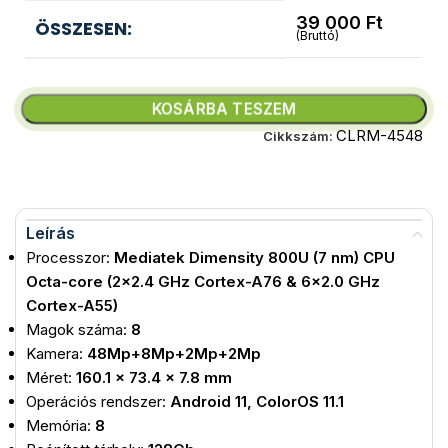
39 000
Ft
ÖSSZESEN:
(Bruttó)
KOSÁRBA TESZEM
CLRM-4548
Cikkszám:
Leírás
Processzor:
Mediatek Dimensity 800U (7 nm) CPU
Octa-core (2×2.4 GHz Cortex-A76 & 6×2.0 GHz
Cortex-A55)
Magok száma:
8
Kamera:
48Mp+8Mp+2Mp+2Mp
Méret:
160.1 x 73.4 x 7.8 mm
Operációs rendszer:
Android 11, ColorOS 11.1
Memória:
8