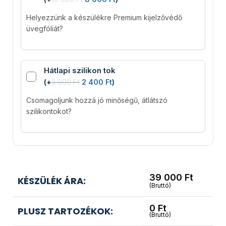
Helyezzünk a készülékre Premium kijelzővédő
üvegfóliát?
Hátlapi szilikon tok
(
+
3 000
Ft
2 400
Ft
)
Csomagoljunk hozzá jó minőségű, átlátszó
szilikontokot?
39 000
Ft
KÉSZÜLÉK ÁRA:
(Bruttó)
0
Ft
PLUSZ TARTOZÉKOK:
(Bruttó)