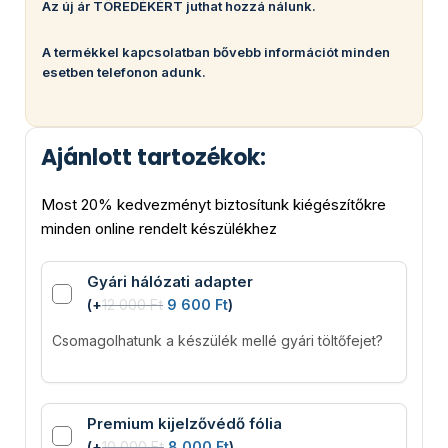
Az új ár TÖREDÉKÉRT juthat hozzá nálunk.
A termékkel kapcsolatban bővebb információt minden
esetben telefonon adunk.
Ajánlott tartozékok:
Most 20% kedvezményt biztosítunk kiégészítőkre
minden online rendelt készülékhez
Gyári hálózati adapter
(
+
12 000
Ft
9 600
Ft
)
Csomagolhatunk a készülék mellé gyári töltőfejet?
Premium kijelzővédő fólia
(
+
10 000
Ft
8 000
Ft
)