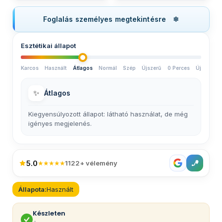
Foglalás személyes megtekintésre
Esztétikai állapot
Karcos
Használt
Átlagos
Normál
Szép
Újszerű
0 Perces
Új
✨
Átlagos
Kiegyensúlyozott állapot: látható használat, de még
igényes megjelenés.
5.0
★★★★★
1122+ vélemény
Állapota:
Használt
Készleten