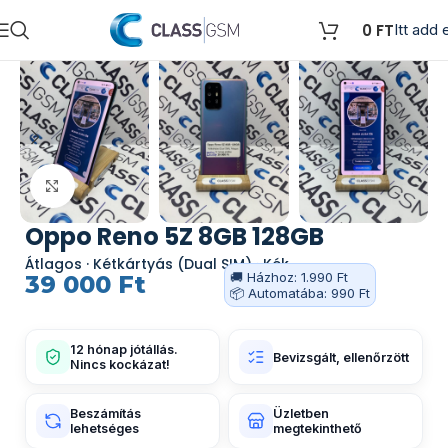
0
FT
Itt add e
Kattints a nagyításhoz
Oppo Reno 5Z 8GB 128GB
Átlagos · Kétkártyás (Dual SIM) · Kék
🚚 Házhoz: 1.990 Ft
39 000
Ft
📦 Automatába: 990 Ft
12 hónap jótállás.
Bevizsgált, ellenőrzött
Nincs kockázat!
Beszámítás
Üzletben
lehetséges
megtekinthető