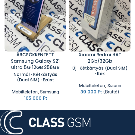
ÁRCSÖKKENTETT
Xiaomi Redmi 9AT
Samsung Galaxy S21
2Gb/32Gb
Ultra 5G 12GB 256GB
Új · Kétkártyás (Dual SIM)
· Kék
Normál · Kétkártyás
(Dual SIM) · Ezüst
Mobiltelefon
,
Xiaomi
Mobiltelefon
,
Samsung
39 000
Ft
(Bruttó)
105 000
Ft