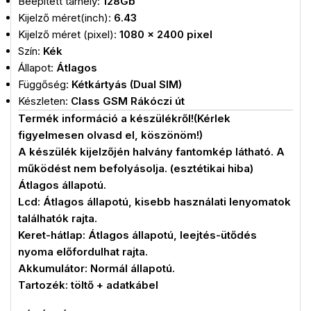
Beépített tárhely:
128Gb
Kijelző méret(inch):
6.43
Kijelző méret (pixel):
1080 x 2400 pixel
Szín:
Kék
Állapot:
Átlagos
Függőség:
Kétkártyás (Dual SIM)
Készleten:
Class GSM Rákóczi út
Termék információ a készülékről!(Kérlek
figyelmesen olvasd el, köszönöm!)
A készülék kijelzőjén halvány fantomkép látható. A
működést nem befolyásolja. (esztétikai hiba)
Átlagos állapotú.
Lcd: Átlagos állapotú, kisebb használati lenyomatok
találhatók rajta.
Keret-hátlap: Átlagos állapotú, leejtés-ütődés
nyoma előfordulhat rajta.
Akkumulátor: Normál állapotú.
Tartozék: töltő + adatkábel