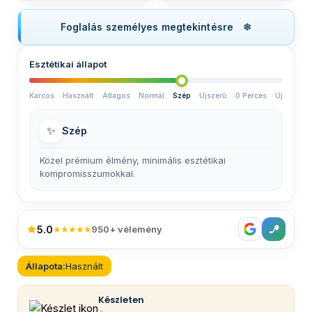
Foglalás személyes megtekintésre
Esztétikai állapot
Karcos
Használt
Átlagos
Normál
Szép
Újszerű
0 Perces
Új
✨
Szép
Közel prémium élmény, minimális esztétikai
kompromisszumokkal.
5.0
★★★★★
950+ vélemény
Állapota:
Használt
Készleten