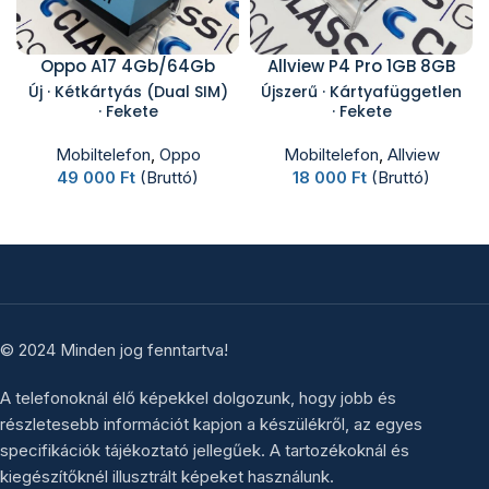
Oppo A17 4Gb/64Gb
Allview P4 Pro 1GB 8GB
Új · Kétkártyás (Dual SIM)
Újszerű · Kártyafüggetlen
· Fekete
· Fekete
Mobiltelefon
,
Oppo
Mobiltelefon
,
Allview
49 000
Ft
(Bruttó)
18 000
Ft
(Bruttó)
© 2024 Minden jog fenntartva!
A telefonoknál élő képekkel dolgozunk, hogy jobb és
részletesebb információt kapjon a készülékről, az egyes
specifikációk tájékoztató jellegűek. A tartozékoknál és
kiegészítőknél illusztrált képeket használunk.