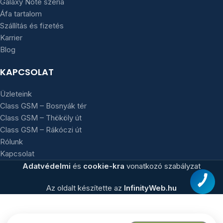
Galaxy Note széria
Áfa tartalom
Szállítás és fizetés
Karrier
Blog
KAPCSOLAT
Üzleteink
Class GSM – Bosnyák tér
Class GSM – Thököly út
Class GSM – Rákóczi út
Rólunk
Kapcsolat
Adatvédelmi
és
cookie-kra
vonatkozó szabályzat
Az oldalt készítette az
InfinityWeb.hu