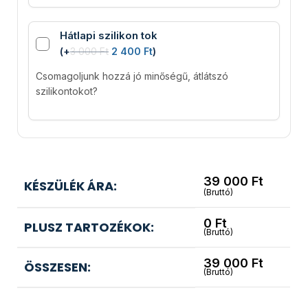
Hátlapi szilikon tok
(
+
3 000
Ft
2 400
Ft
)
Csomagoljunk hozzá jó minőségű, átlátszó
szilikontokot?
39 000
Ft
KÉSZÜLÉK ÁRA:
(Bruttó)
0
Ft
PLUSZ TARTOZÉKOK:
(Bruttó)
39 000
Ft
ÖSSZESEN:
(Bruttó)