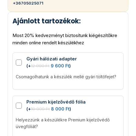
+36705025071
Ajánlott tartozékok:
Most 20% kedvezményt biztosítunk kiégészítőkre
minden online rendelt készülékhez
Gyári hálózati adapter
(
+
12 000
Ft
9 600
Ft
)
Csomagolhatunk a készülék mellé gyári töltőfejet?
Premium kijelzővédő fólia
(
+
10 000
Ft
8 000
Ft
)
Helyezzünk a készülékre Premium kijelzővédő
üvegfóliát?