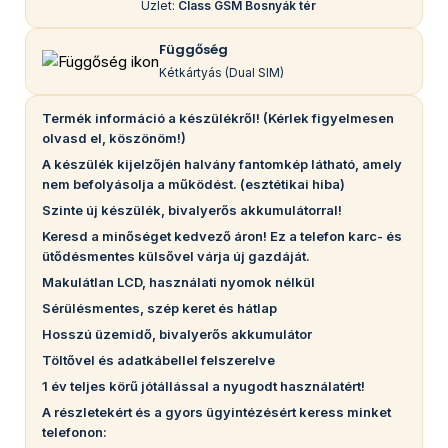
Üzlet:
Class GSM Bosnyák tér
Függőség
Kétkártyás (Dual SIM)
Termék információ a készülékről! (Kérlek figyelmesen
olvasd el, köszönöm!)
A készülék kijelzőjén halvány fantomkép látható, amely
nem befolyásolja a működést. (esztétikai hiba)
Szinte új készülék, bivalyerős akkumulátorral!
Keresd a minőséget kedvező áron! Ez a telefon karc- és
ütődésmentes külsővel várja új gazdáját.
Makulátlan LCD, használati nyomok nélkül
Sérülésmentes, szép keret és hátlap
Hosszú üzemidő, bivalyerős akkumulátor
Töltővel és adatkábellel felszerelve
1 év teljes körű jótállással a nyugodt használatért!
A részletekért és a gyors ügyintézésért keress minket
telefonon: