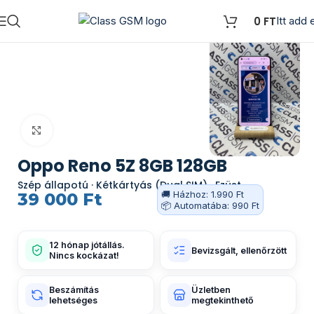
0
FT
Itt add e
Kattints a nagyításhoz
Oppo Reno 5Z 8GB 128GB
Szép állapotú · Kétkártyás (Dual SIM) · Ezüst
🚚 Házhoz: 1.990 Ft
39 000
Ft
📦 Automatába: 990 Ft
12 hónap jótállás.
Bevizsgált, ellenőrzött
Nincs kockázat!
Beszámítás
Üzletben
lehetséges
megtekinthető