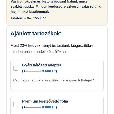
Vásárolj okosan és biztonságosan! Nálunk nincs
zsákbamacska. Minden kérdésedre szívesen válaszolunk,
hívj minket bizalommal:
Telefon: +36705558077
Ajánlott tartozékok:
Most 20% kedvezményt biztosítunk kiégészítőkre
minden online rendelt készülékhez
Gyári hálózati adapter
(
+
12 000
Ft
9 600
Ft
)
Csomagolhatunk a készülék mellé gyári töltőfejet?
Premium kijelzővédő fólia
(
+
10 000
Ft
8 000
Ft
)