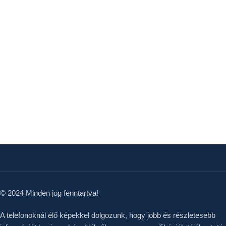
© 2024 Minden jog fenntartva!
A telefonoknál élő képekkel dolgozunk, hogy jobb és részletesebb