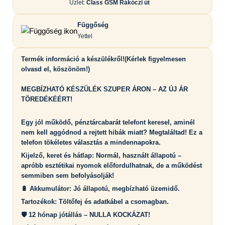
Üzlet:
Class GSM Rákóczi út
Függőség
Yettel
Termék információ a készülékről!(Kérlek figyelmesen
olvasd el, köszönöm!)
MEGBÍZHATÓ KÉSZÜLÉK SZUPER ÁRON – AZ ÚJ ÁR
TÖREDÉKÉÉRT!
Egy jól működő, pénztárcabarát telefont keresel, aminél
nem kell aggódnod a rejtett hibák miatt? Megtaláltad! Ez a
telefon tökéletes választás a mindennapokra.
Kijelző, keret és hátlap: Normál, használt állapotú –
apróbb esztétikai nyomok előfordulhatnak, de a működést
semmiben sem befolyásolják!
🔋 Akkumulátor: Jó állapotú, megbízható üzemidő.
Tartozékok: Töltőfej és adatkábel a csomagban.
🛡️ 12 hónap jótállás – NULLA KOCKÁZAT!