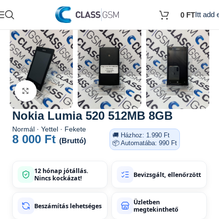
Itt add e
0
FT
Kattints a nagyításhoz
Nokia Lumia 520 512MB 8GB
Normál · Yettel · Fekete
🚚 Házhoz: 1.990 Ft
8 000
Ft
(Bruttó)
📦 Automatába: 990 Ft
12 hónap jótállás.
Bevizsgált, ellenőrzött
Nincs kockázat!
Üzletben
Beszámítás lehetséges
megtekinthető