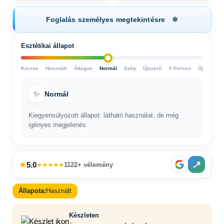
Foglalás személyes megtekintésre
Esztétikai állapot
Karcos
Használt
Átlagos
Normál
Szép
Újszerű
0 Perces
Új
✨
Normál
Kiegyensúlyozott állapot: látható használat, de még
igényes megjelenés.
5.0
★★★★★
1122+ vélemény
Állapota:
Használt
Készleten