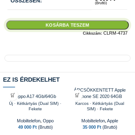
ÖSSZESEN:
(Bruttó)
KOSÁRBA TESZEM
CLRM-4737
Cikkszám:
EZ IS ÉRDEKELHET
ÁRCSÖKKENTETT Apple
Oppo A17 4Gb/64Gb
iPhone SE 2020 64GB
Új · Kétkártyás (Dual SIM) ·
Karcos · Kétkártyás (Dual
Fekete
SIM) · Fekete
Mobiltelefon
,
Oppo
Mobiltelefon
,
Apple
49 000
Ft
(Bruttó)
35 000
Ft
(Bruttó)