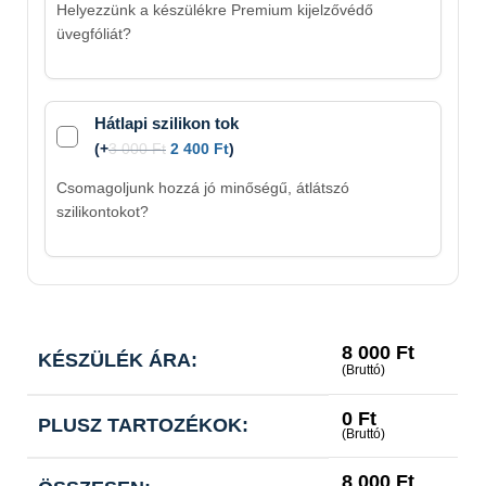
Helyezzünk a készülékre Premium kijelzővédő
üvegfóliát?
Hátlapi szilikon tok
(
+
3 000
Ft
2 400
Ft
)
Csomagoljunk hozzá jó minőségű, átlátszó
szilikontokot?
8 000
Ft
KÉSZÜLÉK ÁRA:
(Bruttó)
0
Ft
PLUSZ TARTOZÉKOK:
(Bruttó)
8 000
Ft