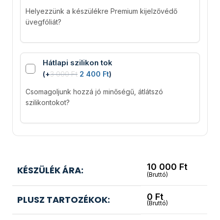
Helyezzünk a készülékre Premium kijelzővédő
üvegfóliát?
Hátlapi szilikon tok
(
+
3 000
Ft
2 400
Ft
)
Csomagoljunk hozzá jó minőségű, átlátszó
szilikontokot?
10 000
Ft
KÉSZÜLÉK ÁRA:
(Bruttó)
0
Ft
PLUSZ TARTOZÉKOK:
(Bruttó)