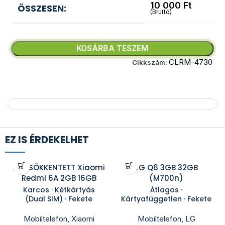
10 000
Ft
ÖSSZESEN:
(Bruttó)
KOSÁRBA TESZEM
CLRM-4730
Cikkszám:
EZ IS ÉRDEKELHET
ÁRCSÖKKENTETT Xiaomi
LG Q6 3GB 32GB
Redmi 6A 2GB 16GB
(M700n)
Karcos · Kétkártyás
Átlagos ·
(Dual SIM) · Fekete
Kártyafüggetlen · Fekete
Mobiltelefon
,
Xiaomi
Mobiltelefon
,
LG