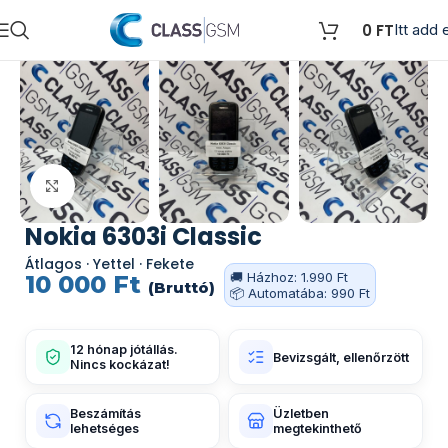
0
FT
Itt add e
Kattints a nagyításhoz
Nokia 6303i Classic
Átlagos · Yettel · Fekete
🚚 Házhoz: 1.990 Ft
10 000
Ft
(Bruttó)
📦 Automatába: 990 Ft
12 hónap jótállás.
Bevizsgált, ellenőrzött
Nincs kockázat!
Beszámítás
Üzletben
lehetséges
megtekinthető