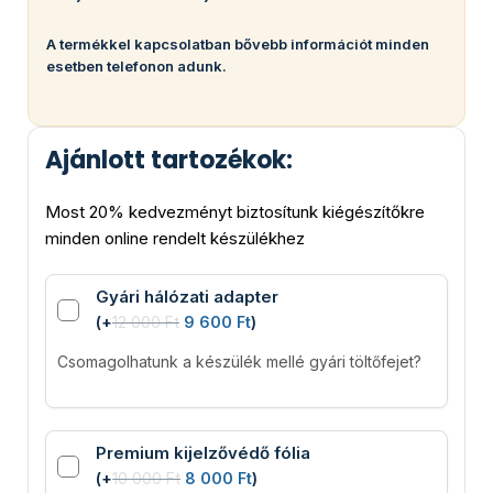
A termékkel kapcsolatban bővebb információt minden
esetben telefonon adunk.
Ajánlott tartozékok:
Most 20% kedvezményt biztosítunk kiégészítőkre
minden online rendelt készülékhez
Gyári hálózati adapter
(
+
12 000
Ft
9 600
Ft
)
Csomagolhatunk a készülék mellé gyári töltőfejet?
Premium kijelzővédő fólia
(
+
10 000
Ft
8 000
Ft
)