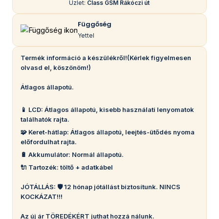
Üzlet:
Class GSM Rákóczi út
Függőség
Yettel
Termék információ a készülékről!(Kérlek figyelmesen
olvasd el, köszönöm!)
Átlagos állapotú.
📱 LCD: Átlagos állapotú, kisebb használati lenyomatok
találhatók rajta.
🧩 Keret-hátlap: Átlagos állapotú, leejtés-ütődés nyoma
előfordulhat rajta.
🔋 Akkumulátor: Normál állapotú.
🔌 Tartozék: töltő + adatkábel
JÓTÁLLÁS: 🛡️ 12 hónap jótállást biztosítunk. NINCS
KOCKÁZAT!!!
Az új ár TÖREDÉKÉRT juthat hozzá nálunk.