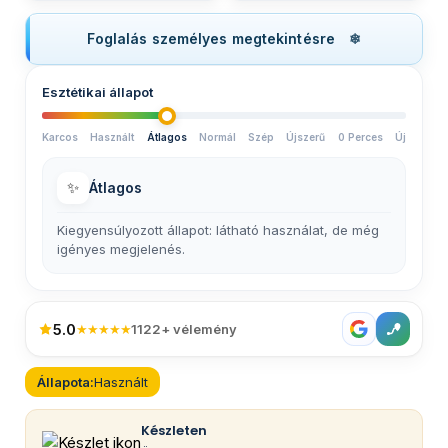
Foglalás személyes megtekintésre
Esztétikai állapot
Karcos
Használt
Átlagos
Normál
Szép
Újszerű
0 Perces
Új
✨
Átlagos
Kiegyensúlyozott állapot: látható használat, de még
igényes megjelenés.
5.0
★★★★★
1122+ vélemény
Állapota:
Használt
Készleten