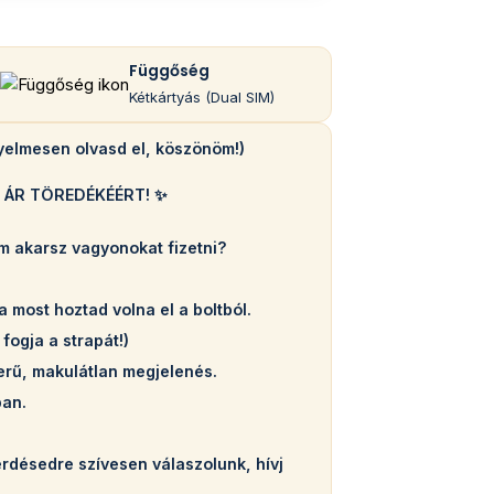
Függőség
Kétkártyás (Dual SIM)
gyelmesen olvasd el, köszönöm!)
 ÁR TÖREDÉKÉÉRT! ✨
m akarsz vagyonokat fizetni?
a most hoztad volna el a boltból.
fogja a strapát!)
zerű, makulátlan megjelenés.
ban.
érdésedre szívesen válaszolunk, hívj