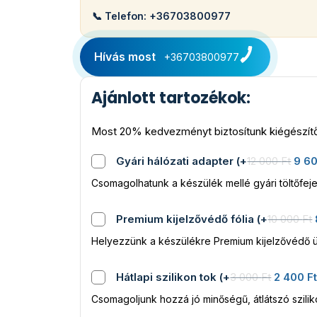
📞 Telefon: +36703800977
Hívás most
+36703800977
Ajánlott tartozékok:
Most 20% kedvezményt biztosítunk kiégészítő
Gyári hálózati adapter
(
+
12 000
Ft
9 6
Csomagolhatunk a készülék mellé gyári töltőfeje
Premium kijelzővédő fólia
(
+
10 000
Ft
Helyezzünk a készülékre Premium kijelzővédő ü
Hátlapi szilikon tok
(
+
3 000
Ft
2 400
F
Csomagoljunk hozzá jó minőségű, átlátszó szili