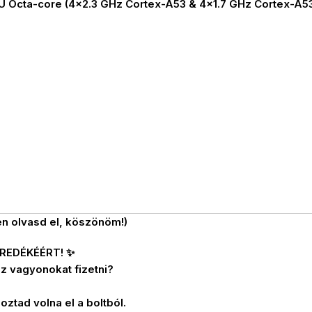
U Octa-core (4×2.3 GHz Cortex-A53 & 4×1.7 GHz Cortex-A5
en olvasd el, köszönöm!)
REDÉKÉÉRT! ✨
z vagyonokat fizetni?
oztad volna el a boltból.