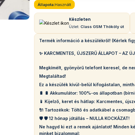
Állapota:
Használt
Készleten
Üzlet:
Class GSM Thököly út
Termék információ a készülékről! (Kérlek fi
✨ KARCMENTES, ÚJSZERŰ ÁLLAPOT – AZ ÚJ
Megkímélt, gyönyörű telefont keresel, de ne
Megtaláltad!
Ez a készülék kívül-belül kifogástalan, minth
🔋 🔋 Akkumulátor: 100%-os állapotban (bírni 
📱 Kijelző, keret és hátlap: Karcmentes, újs
🔌 Tartozékok: Töltő és adatkábel a csomag
🛡️ 🛡️ 12 hónap jótállás – NULLA KOCKÁZAT!
Ne hagyd ki ezt a remek ajánlatot! Minden k
minket bizalommal: