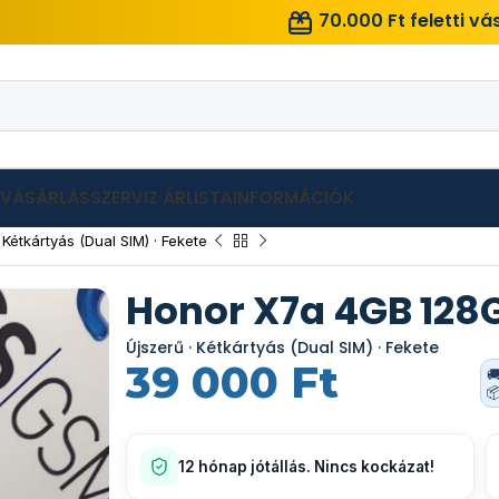
70.000 Ft feletti v
LVÁSÁRLÁS
SZERVIZ ÁRLISTA
INFORMÁCIÓK
étkártyás (Dual SIM) · Fekete
Honor X7a 4GB 128
Újszerű · Kétkártyás (Dual SIM) · Fekete
39 000
Ft


12 hónap jótállás. Nincs kockázat!