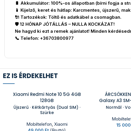
🔋 Akkumulátor: 100%-os állapotban (bírni fogja a str
📱 Kijelző, keret és hátlap: Karcmentes, újszerű, ma
🔌 Tartozékok: Töltő és adatkábel a csomagban.
🛡️ 12 HÓNAP JÓTÁLLÁS – NULLA KOCKÁZAT!
Ne hagyd ki ezt a remek ajánlatot! Minden kérdésedr
📞 Telefon: +36703800977
EZ IS ÉRDEKELHET
Xiaomi Redmi Note 10 5G 4GB
ÁRCSÖKKEN
128GB
Galaxy A3 SM
Újszerű · Kétkártyás (Dual SIM) ·
Normál · Vo
Szürke
Mobiltele
Mobiltelefon
,
Xiaomi
15 00
49 000
Ft
(Bruttó)