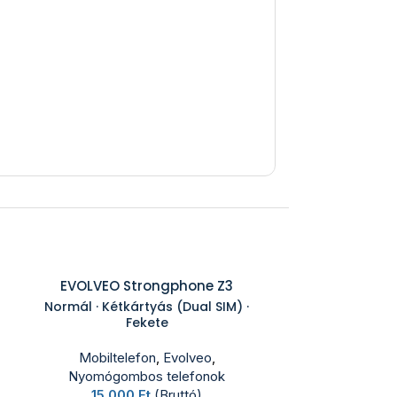
EVOLVEO Strongphone Z3
Normál · Kétkártyás (Dual SIM) ·
Fekete
Mobiltelefon
,
Evolveo
,
Nyomógombos telefonok
15 000
Ft
(Bruttó)