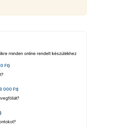
kre minden online rendelt készülékhez
00
Ft
)
t?
8 000
Ft
)
vegfóliát?
t
)
kontokot?