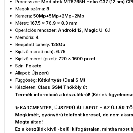
Processzor:
Mediatek MT6765H Helio G37 (12 nm) CP
Magok száma:
8
Kamera:
50Mp+5Mp+2Mp+2Mp
Méret:
167.5 x 76.9 x 8.3 mm
Operációs rendszer:
Android 12, Magic UI 6.1
Memória:
4
Beépített tárhely:
128Gb
Kijelző méret(inch):
6.75
Kijelző méret (pixel):
720 x 1600 pixel
Szín:
Fekete
Állapot:
Újszerű
Függőség:
Kétkártyás (Dual SIM)
Készleten:
Class GSM Thököly út
Termék információ a készülékről! (Kérlek figyelmes
✨ KARCMENTES, ÚJSZERŰ ÁLLAPOT – AZ ÚJ ÁR TÖ
Megkímélt, gyönyörű telefont keresel, de nem akars
Megtaláltad!
Ez a készülék kívül-belül kifogástalan, mintha most h