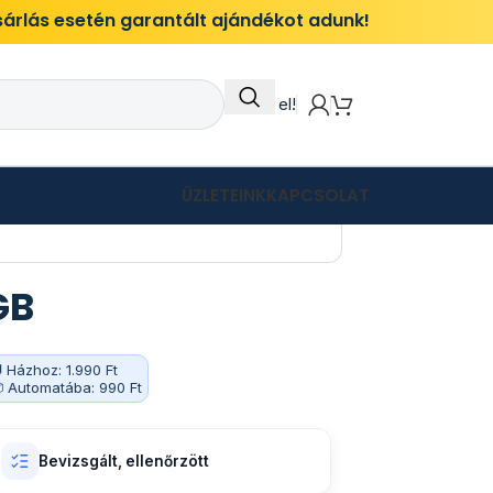
ásárlás esetén garantált ajándékot adunk!
Itt add el!
ÜZLETEINK
KAPCSOLAT
GB
 Házhoz: 1.990 Ft
 Automatába: 990 Ft
Bevizsgált, ellenőrzött