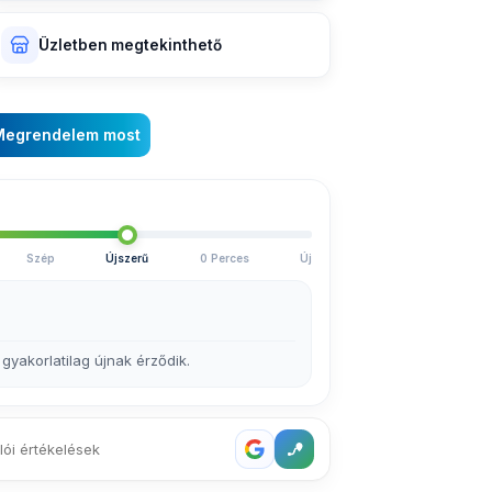
Üzletben megtekinthető
Megrendelem most
Szép
Újszerű
0 Perces
Új
 gyakorlatilag újnak érződik.
lói értékelések