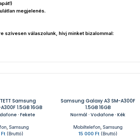
apát!)
kulátlan megjelenés.
e szívesen válaszolunk, hívj minket bizalommal:
TETT Samsung
Samsung Galaxy A3 SM-A300F
-A300F 1.5GB 16GB
1.5GB 16GB
dafone · Fekete
Normál · Vodafone · Kék
fon
,
Samsung
Mobiltelefon
,
Samsung
0
Ft
(Bruttó)
15 000
Ft
(Bruttó)