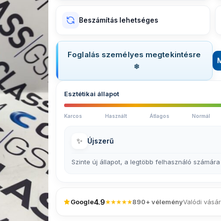
Beszámítás lehetséges
Foglalás személyes megtekintésre
Esztétikai állapot
Karcos
Használt
Átlagos
Normál
✨
Újszerű
Szinte új állapot, a legtöbb felhasználó számára
4.9
Google
★★★★★
890+ vélemény
Valódi vásár