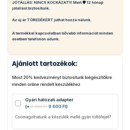
JÓTÁLLÁS: NINCS KOCKÁZAT!!! Mert 🛡️ 12 hónap
jótállást biztosítunk.
Az új ár TÖREDÉKÉRT juthat hozzá nálunk.
A termékkel kapcsolatban bővebb információt minden
esetben telefonon adunk.
Ajánlott tartozékok:
Most 20% kedvezményt biztosítunk kiégészítőkre
minden online rendelt készülékhez
Gyári hálózati adapter
(
+
12 000
Ft
9 600
Ft
)
Csomagolhatunk a készülék mellé gyári töltőfejet?