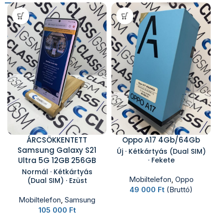
ÁRCSÖKKENTETT
Oppo A17 4Gb/64Gb
Samsung Galaxy S21
Új · Kétkártyás (Dual SIM)
Ultra 5G 12GB 256GB
· Fekete
Normál · Kétkártyás
Mobiltelefon
,
Oppo
(Dual SIM) · Ezüst
49 000
Ft
(Bruttó)
Mobiltelefon
,
Samsung
105 000
Ft