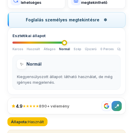
lehetséges
megtekinthető
Foglalás személyes megtekintésre
Esztétikai állapot
Karcos
Használt
Átlagos
Normál
Szép
Újszerű
0 Perces
Új
✨
Normál
Kiegyensúlyozott állapot: látható használat, de még
igényes megjelenés.
4.9
★★★★★
890+ vélemény
Állapota:
Használt