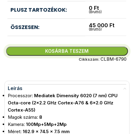
0
Ft
PLUSZ TARTOZÉKOK:
(Bruttó)
45 000
Ft
ÖSSZESEN:
(Bruttó)
KOSÁRBA TESZEM
CLBM-6790
Cikkszám:
Leírás
Processzor:
Mediatek Dimensity 6020 (7 nm) CPU
Octa-core (2×2.2 GHz Cortex-A76 & 6×2.0 GHz
Cortex-A55)
Magok száma:
8
Kamera:
100Mp+5Mp+2Mp
Méret:
162.9 x 74.5 x 7.5 mm