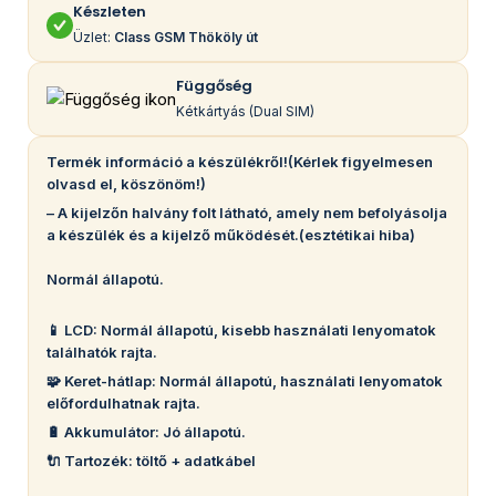
Készleten
Üzlet:
Class GSM Thököly út
Függőség
Kétkártyás (Dual SIM)
Termék információ a készülékről!(Kérlek figyelmesen
olvasd el, köszönöm!)
– A kijelzőn halvány folt látható, amely nem befolyásolja
a készülék és a kijelző működését.(esztétikai hiba)
Normál állapotú.
📱 LCD: Normál állapotú, kisebb használati lenyomatok
találhatók rajta.
🧩 Keret-hátlap: Normál állapotú, használati lenyomatok
előfordulhatnak rajta.
🔋 Akkumulátor: Jó állapotú.
🔌 Tartozék: töltő + adatkábel