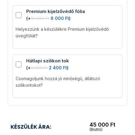
Premium kijelzővédő fólia
(
+
10 000
Ft
8 000
Ft
)
Helyezzünk a készülékre Premium kijelzővédő
üvegfóliát?
Hátlapi szilikon tok
(
+
3 000
Ft
2 400
Ft
)
Csomagoljunk hozzá jó minőségű, átlátszó
szilikontokot?
45 000
Ft
KÉSZÜLÉK ÁRA:
(Bruttó)