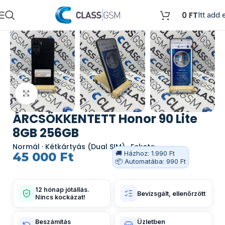
0
FT
Itt add e
Kattints a nagyításhoz
ÁRCSÖKKENTETT Honor 90 Lite
8GB 256GB
Normál · Kétkártyás (Dual SIM) · Fekete
🚚 Házhoz: 1.990 Ft
45 000
Ft
📦 Automatába: 990 Ft
12 hónap jótállás.
Bevizsgált, ellenőrzött
Nincs kockázat!
Beszámítás
Üzletben