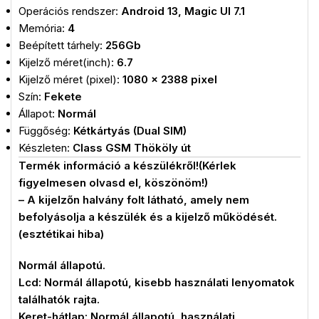
Operációs rendszer:
Android 13, Magic UI 7.1
Memória:
4
Beépített tárhely:
256Gb
Kijelző méret(inch):
6.7
Kijelző méret (pixel):
1080 x 2388 pixel
Szín:
Fekete
Állapot:
Normál
Függőség:
Kétkártyás (Dual SIM)
Készleten:
Class GSM Thököly út
Termék információ a készülékről!(Kérlek
figyelmesen olvasd el, köszönöm!)
– A kijelzőn halvány folt látható, amely nem
befolyásolja a készülék és a kijelző működését.
(esztétikai hiba)
Normál állapotú.
Lcd: Normál állapotú, kisebb használati lenyomatok
találhatók rajta.
Keret-hátlap: Normál állapotú, használati