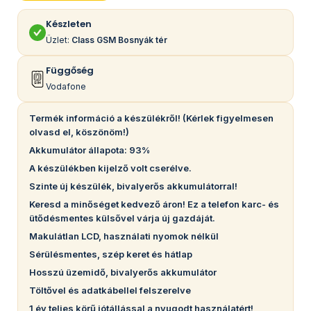
Készleten
Üzlet:
Class GSM Bosnyák tér
Függőség
Vodafone
Termék információ a készülékről! (Kérlek figyelmesen
olvasd el, köszönöm!)
Akkumulátor állapota: 93%
A készülékben kijelző volt cserélve.
Szinte új készülék, bivalyerős akkumulátorral!
Keresd a minőséget kedvező áron! Ez a telefon karc- és
ütődésmentes külsővel várja új gazdáját.
Makulátlan LCD, használati nyomok nélkül
Sérülésmentes, szép keret és hátlap
Hosszú üzemidő, bivalyerős akkumulátor
Töltővel és adatkábellel felszerelve
1 év teljes körű jótállással a nyugodt használatért!