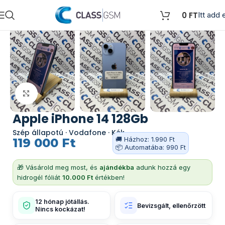
0
FT
Itt add e
Kattints a nagyításhoz
Apple iPhone 14 128Gb
Szép állapotú · Vodafone · Kék
🚚 Házhoz: 1.990 Ft
119 000
Ft
📦 Automatába: 990 Ft
🎁 Vásárold meg most, és
ajándékba
adunk hozzá egy
hidrogél fóliát
10.000 Ft
értékben!
12 hónap jótállás.
Bevizsgált, ellenőrzött
Nincs kockázat!