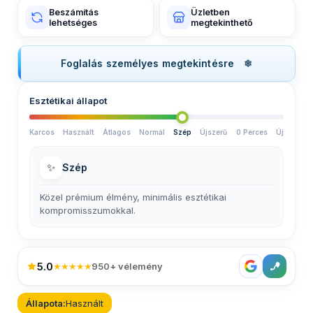
Beszámítás
Üzletben
lehetséges
megtekinthető
Foglalás személyes megtekintésre
Esztétikai állapot
Karcos
Használt
Átlagos
Normál
Szép
Újszerű
0 Perces
Új
✨
Szép
Közel prémium élmény, minimális esztétikai
kompromisszumokkal.
5.0
★★★★★
950+ vélemény
Állapota:
Használt