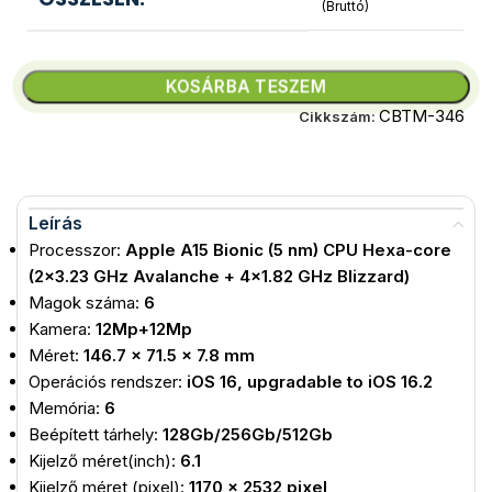
(Bruttó)
KOSÁRBA TESZEM
CBTM-346
Cikkszám:
Leírás
Processzor:
Apple A15 Bionic (5 nm) CPU Hexa-core
(2×3.23 GHz Avalanche + 4×1.82 GHz Blizzard)
Magok száma:
6
Kamera:
12Mp+12Mp
Méret:
146.7 x 71.5 x 7.8 mm
Operációs rendszer:
iOS 16, upgradable to iOS 16.2
Memória:
6
Beépített tárhely:
128Gb/256Gb/512Gb
Kijelző méret(inch):
6.1
Kijelző méret (pixel):
1170 x 2532 pixel