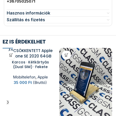
+36705025071
Hasznos információk
Szállítás és fizetés
EZ IS ÉRDEKELHET
ÁRCSÖKKENTETT Apple
iPhone SE 2020 64GB
Karcos · Kétkártyás
(Dual SIM) · Fekete
Mobiltelefon
,
Apple
35 000
Ft
(Bruttó)