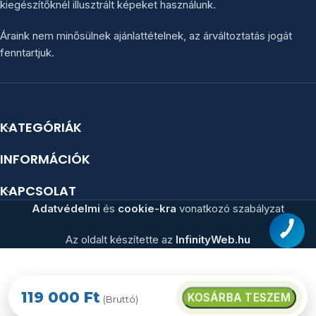
kiegészítőknél illusztrált képeket használunk.
Áraink nem minősülnek ajánlattételnek, az árváltoztatás jogát
fenntartjuk.
KATEGÓRIÁK
INFORMÁCIÓK
KAPCSOLAT
Adatvédelmi
és
cookie-kra
vonatkozó szabályzat
Az oldalt készítette az
InfinityWeb.hu
119 000
Ft
KOSÁRBA TESZEM
(Bruttó)