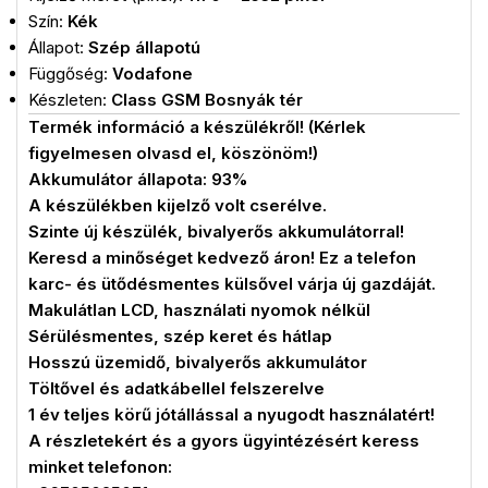
Szín:
Kék
Állapot:
Szép állapotú
Függőség:
Vodafone
Készleten:
Class GSM Bosnyák tér
Termék információ a készülékről! (Kérlek
figyelmesen olvasd el, köszönöm!)
Akkumulátor állapota: 93%
A készülékben kijelző volt cserélve.
Szinte új készülék, bivalyerős akkumulátorral!
Keresd a minőséget kedvező áron! Ez a telefon
karc- és ütődésmentes külsővel várja új gazdáját.
Makulátlan LCD, használati nyomok nélkül
Sérülésmentes, szép keret és hátlap
Hosszú üzemidő, bivalyerős akkumulátor
Töltővel és adatkábellel felszerelve
1 év teljes körű jótállással a nyugodt használatért!
A részletekért és a gyors ügyintézésért keress
minket telefonon: