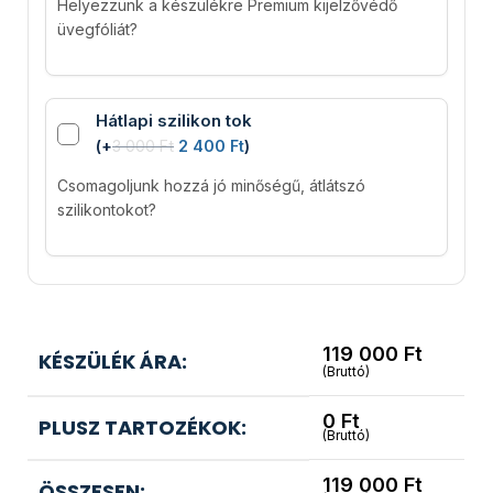
Helyezzünk a készülékre Premium kijelzővédő
üvegfóliát?
Hátlapi szilikon tok
(
+
3 000
Ft
2 400
Ft
)
Csomagoljunk hozzá jó minőségű, átlátszó
szilikontokot?
119 000
Ft
KÉSZÜLÉK ÁRA:
(Bruttó)
0
Ft
PLUSZ TARTOZÉKOK:
(Bruttó)
119 000
Ft
ÖSSZESEN: