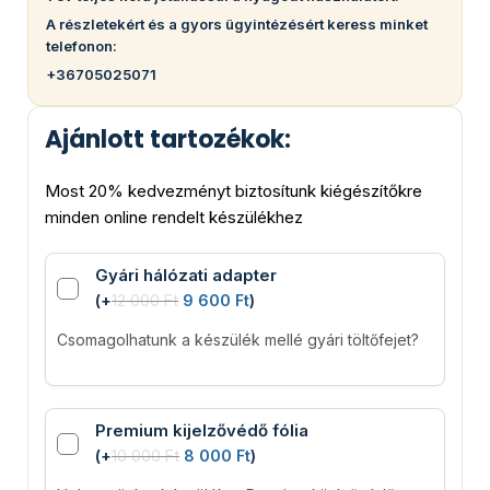
A részletekért és a gyors ügyintézésért keress minket
telefonon:
+36705025071
Ajánlott tartozékok:
Most 20% kedvezményt biztosítunk kiégészítőkre
minden online rendelt készülékhez
Gyári hálózati adapter
(
+
12 000
Ft
9 600
Ft
)
Csomagolhatunk a készülék mellé gyári töltőfejet?
Premium kijelzővédő fólia
(
+
10 000
Ft
8 000
Ft
)