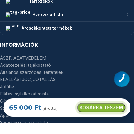
Tartozékok
Szerviz árlista
Árcsökkentett termékek
INFORMÁCIÓK
ÁSZF, ADATVÉDELEM
Adatkezelési tájékoztató
Általános szerződési feltételek
ELÁLLÁSI JOG, JÓTÁLLÁS
Jótállás
Elállási nyilatkozat minta
Céges mobilflotta felvásárlás
65 000
Ft
KOSÁRBA TESZEM
Szerviz árlista
(Bruttó)
Apple szerviz árlista
Samsung szerviz árlista
Galaxy A széria