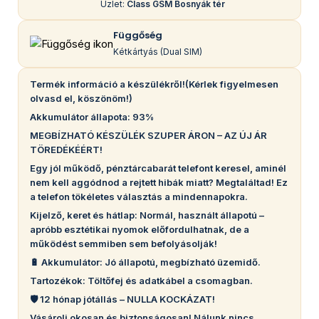
Üzlet:
Class GSM Bosnyák tér
Függőség
Kétkártyás (Dual SIM)
Termék információ a készülékről!(Kérlek figyelmesen
olvasd el, köszönöm!)
Akkumulátor állapota: 93%
MEGBÍZHATÓ KÉSZÜLÉK SZUPER ÁRON – AZ ÚJ ÁR
TÖREDÉKÉÉRT!
Egy jól működő, pénztárcabarát telefont keresel, aminél
nem kell aggódnod a rejtett hibák miatt? Megtaláltad! Ez
a telefon tökéletes választás a mindennapokra.
Kijelző, keret és hátlap: Normál, használt állapotú –
apróbb esztétikai nyomok előfordulhatnak, de a
működést semmiben sem befolyásolják!
🔋 Akkumulátor: Jó állapotú, megbízható üzemidő.
Tartozékok: Töltőfej és adatkábel a csomagban.
🛡️ 12 hónap jótállás – NULLA KOCKÁZAT!
Vásárolj okosan és biztonságosan! Nálunk nincs