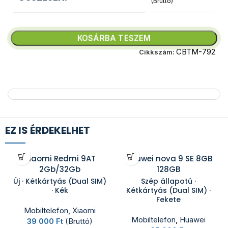
(Bruttó)
KOSÁRBA TESZEM
CBTM-792
Cikkszám:
EZ IS ÉRDEKELHET
Xiaomi Redmi 9AT
Huawei nova 9 SE 8GB
2Gb/32Gb
128GB
Új · Kétkártyás (Dual SIM)
Szép állapotú ·
· Kék
Kétkártyás (Dual SIM) ·
Fekete
Mobiltelefon
,
Xiaomi
Mobiltelefon
,
Huawei
39 000
Ft
(Bruttó)