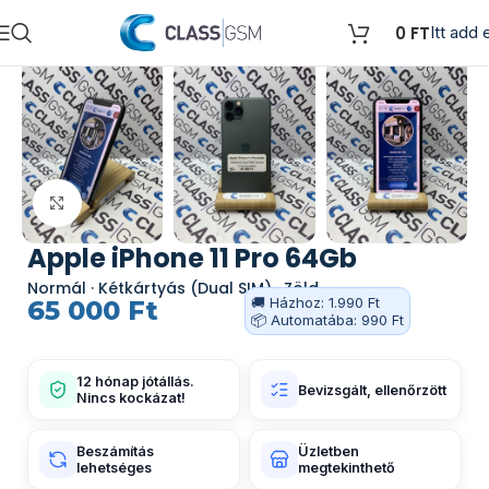
0
FT
Itt add e
Kattints a nagyításhoz
Apple iPhone 11 Pro 64Gb
Normál · Kétkártyás (Dual SIM) · Zöld
🚚 Házhoz: 1.990 Ft
65 000
Ft
📦 Automatába: 990 Ft
12 hónap jótállás.
Bevizsgált, ellenőrzött
Nincs kockázat!
Beszámítás
Üzletben
lehetséges
megtekinthető