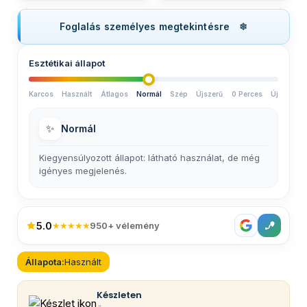
Foglalás személyes megtekintésre
Esztétikai állapot
Karcos
Használt
Átlagos
Normál
Szép
Újszerű
0 Perces
Új
✨
Normál
Kiegyensúlyozott állapot: látható használat, de még
igényes megjelenés.
5.0
★★★★★
950+ vélemény
Állapota:
Használt
Készleten