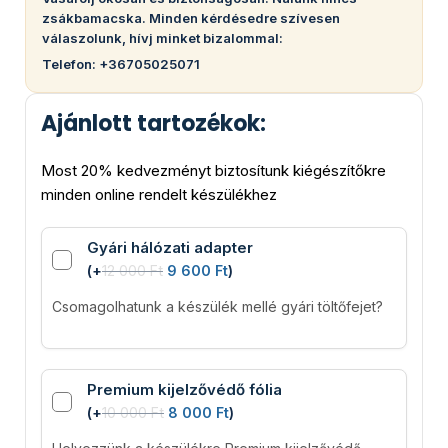
zsákbamacska. Minden kérdésedre szívesen
válaszolunk, hívj minket bizalommal:
Telefon: +36705025071
Ajánlott tartozékok:
Most 20% kedvezményt biztosítunk kiégészítőkre
minden online rendelt készülékhez
Gyári hálózati adapter
(
+
12 000
Ft
9 600
Ft
)
Csomagolhatunk a készülék mellé gyári töltőfejet?
Premium kijelzővédő fólia
(
+
10 000
Ft
8 000
Ft
)