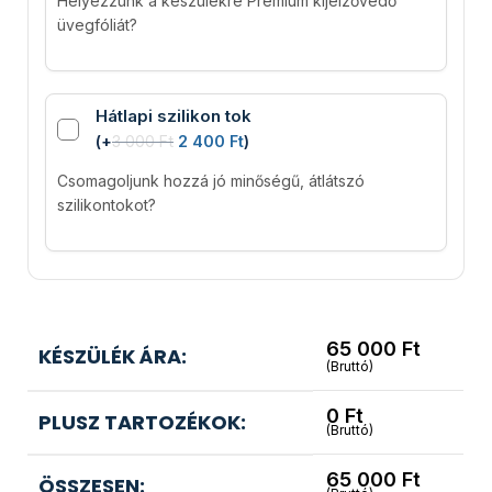
Helyezzünk a készülékre Premium kijelzővédő
üvegfóliát?
Hátlapi szilikon tok
(
+
3 000
Ft
2 400
Ft
)
Csomagoljunk hozzá jó minőségű, átlátszó
szilikontokot?
65 000
Ft
KÉSZÜLÉK ÁRA:
(Bruttó)
0
Ft
PLUSZ TARTOZÉKOK:
(Bruttó)
65 000
Ft
ÖSSZESEN: