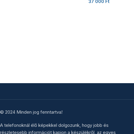
37 000
Ft
© 2024 Minden jog fenntartva!
A telefonoknál élő képekkel dolgozunk, hogy jobb és
részletesebb információt kapjon a készülékről, az egyes