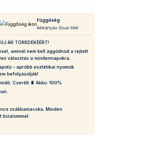
Függőség
Kétkártyás (Dual SIM)
 ÚJ ÁR TÖREDÉKÉÉRT!
sel, aminél nem kell aggódnod a rejtett
letes választás a mindennapokra.
llapotú – apróbb esztétikai nyomok
em befolyásolják!
midő. Cserélt 🔋 Akku: 100%
ban.
nincs zsákbamacska. Minden
t bizalommal: