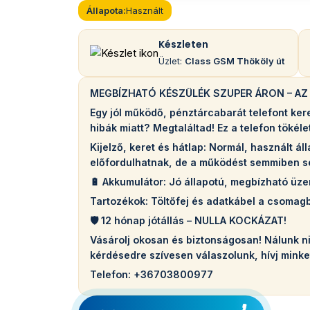
Állapota:
Használt
Készleten
Üzlet:
Class GSM Thököly út
MEGBÍZHATÓ KÉSZÜLÉK SZUPER ÁRON – AZ
Egy jól működő, pénztárcabarát telefont kere
hibák miatt? Megtaláltad! Ez a telefon töké
Kijelző, keret és hátlap: Normál, használt á
előfordulhatnak, de a működést semmiben s
🔋 Akkumulátor: Jó állapotú, megbízható üze
Tartozékok: Töltőfej és adatkábel a csomag
🛡️ 12 hónap jótállás – NULLA KOCKÁZAT!
Vásárolj okosan és biztonságosan! Nálunk 
kérdésedre szívesen válaszolunk, hívj minke
Telefon: +36703800977