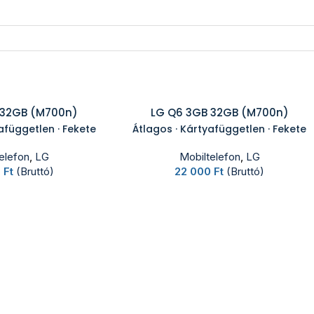
 32GB (M700n)
LG Q6 3GB 32GB (M700n)
afüggetlen · Fekete
Átlagos · Kártyafüggetlen · Fekete
elefon
,
LG
Mobiltelefon
,
LG
0
Ft
(Bruttó)
22 000
Ft
(Bruttó)