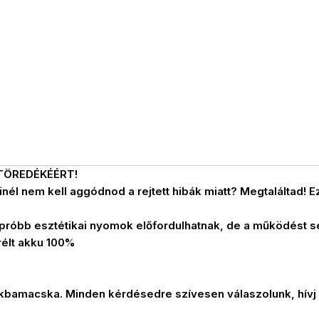
TÖREDÉKÉÉRT!
nél nem kell aggódnod a rejtett hibák miatt? Megtaláltad! Ez
 – apróbb esztétikai nyomok előfordulhatnak, de a működést
rélt akku 100%
ákbamacska. Minden kérdésedre szívesen válaszolunk, hívj