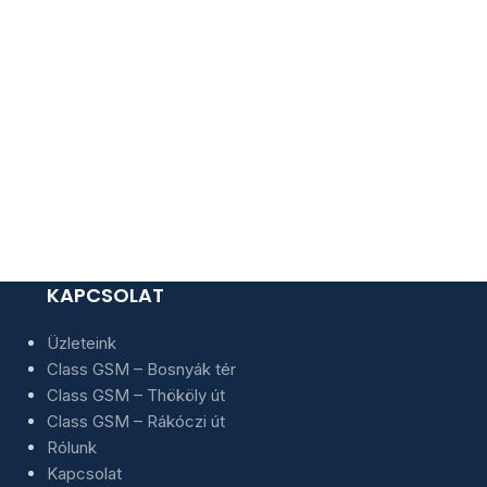
EVOLVEO 
Normál · Kétk
Mobiltel
Nyomógom
15 00
KAPCSOLAT
Üzleteink
Class GSM – Bosnyák tér
Class GSM – Thököly út
Class GSM – Rákóczi út
Rólunk
Kapcsolat