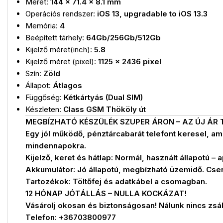
Méret:
144 x 71.4 x 8.1 mm
Operációs rendszer:
iOS 13, upgradable to iOS 13.3
Memória:
4
Beépített tárhely:
64Gb/256Gb/512Gb
Kijelző méret(inch):
5.8
Kijelző méret (pixel):
1125 x 2436 pixel
Szín:
Zöld
Állapot:
Átlagos
Függőség:
Kétkártyás (Dual SIM)
Készleten:
Class GSM Thököly út
MEGBÍZHATÓ KÉSZÜLÉK SZUPER ÁRON – AZ ÚJ ÁR 
Egy jól működő, pénztárcabarát telefont keresel, ami
mindennapokra.
Kijelző, keret és hátlap: Normál, használt állapotú
Akkumulátor: Jó állapotú, megbízható üzemidő. Cse
Tartozékok: Töltőfej és adatkábel a csomagban.
12 HÓNAP JÓTÁLLÁS – NULLA KOCKÁZAT!
Vásárolj okosan és biztonságosan! Nálunk nincs zs
Telefon: +36703800977