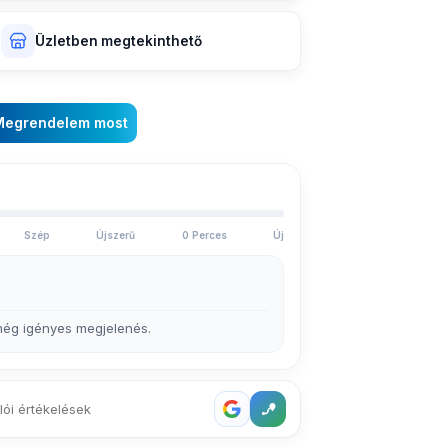
Üzletben megtekinthető
Megrendelem most
Szép
Újszerű
0 Perces
Új
 még igényes megjelenés.
lói értékelések