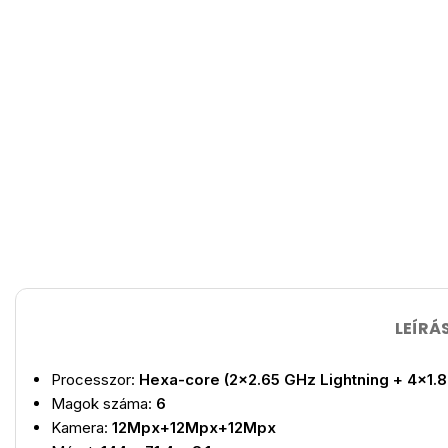
LEÍRÁ
Processzor:
Hexa-core (2×2.65 GHz Lightning + 4×1.
Magok száma:
6
Kamera:
12Mpx+12Mpx+12Mpx