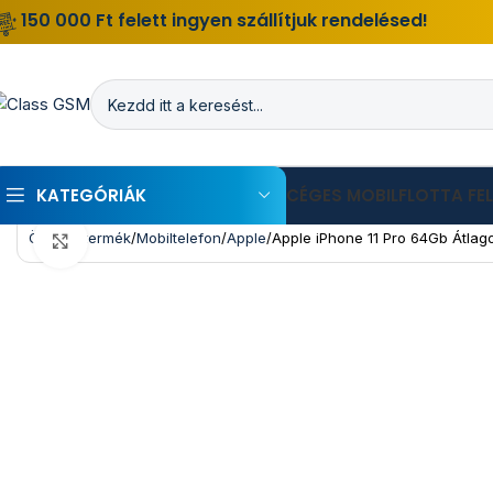
150 000 Ft felett ingyen szállítjuk rendelésed!
KATEGÓRIÁK
CÉGES MOBILFLOTTA FE
Összes termék
Mobiltelefon
Apple
Apple iPhone 11 Pro 64Gb Átlagos
Kattints a nagyításhoz