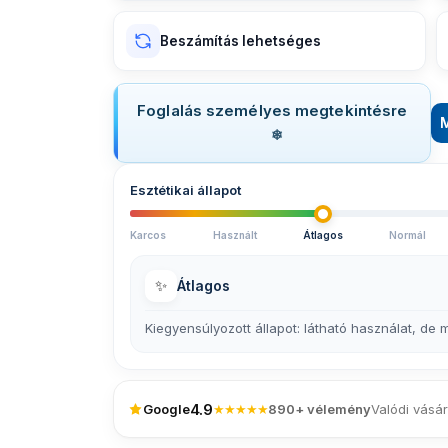
Beszámítás lehetséges
Foglalás személyes megtekintésre
Esztétikai állapot
Karcos
Használt
Átlagos
Normál
✨
Átlagos
Kiegyensúlyozott állapot: látható használat, de
4.9
Google
★★★★★
890+ vélemény
Valódi vásár