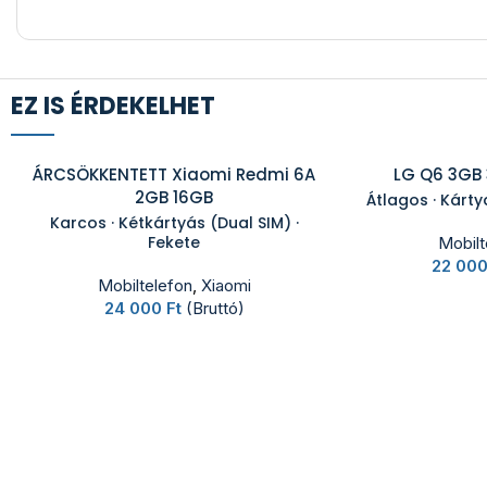
EZ IS ÉRDEKELHET
ÁRCSÖKKENTETT Xiaomi Redmi 6A
LG Q6 3GB
2GB 16GB
Átlagos · Kárty
Karcos · Kétkártyás (Dual SIM) ·
Fekete
Mobilt
22 00
Mobiltelefon
,
Xiaomi
24 000
Ft
(Bruttó)