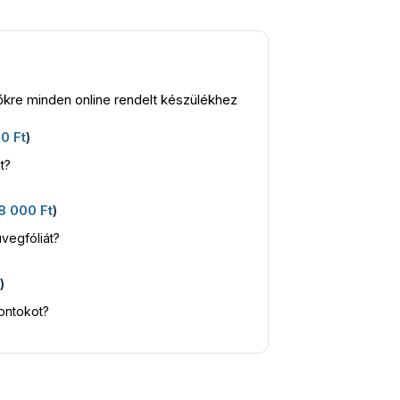
kre minden online rendelt készülékhez
00
Ft
)
t?
8 000
Ft
)
vegfóliát?
t
)
kontokot?