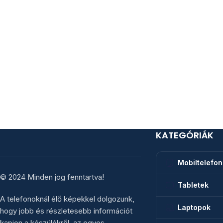
KATEGÓRIÁK
Mobiltelefo
© 2024 Minden jog fenntartva!
Tabletek
A telefonoknál élő képekkel dolgozunk,
Laptopok
hogy jobb és részletesebb információt
kapjon a készülékről, az egyes