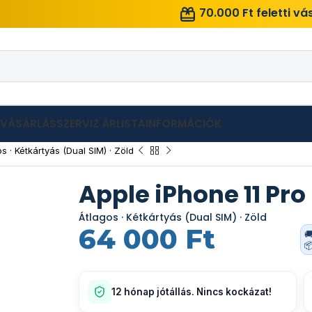
70.000 Ft feletti v
LVÁSÁRLÁS
SZERVIZ ÁRLISTA
INFORMÁCIÓK
 · Kétkártyás (Dual SIM) · Zöld
Apple iPhone 11 Pr
Átlagos · Kétkártyás (Dual SIM) · Zöld
64 000
Ft


12 hónap jótállás. Nincs kockázat!