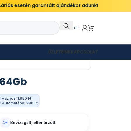
ásárlás esetén garantált ajándékot adunk!
Itt add el!
ÜZLETEINK
KAPCSOLAT
o 64Gb
 Házhoz: 1.990 Ft
 Automatába: 990 Ft
Bevizsgált, ellenőrzött