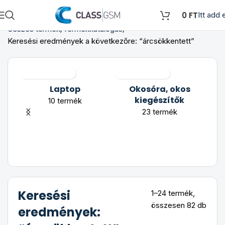
0
FT
Itt add e
Összes termék
Termékkatalógus
Keresési eredmények a következőre: “árcsökkentett”
Laptop
Okosóra, okos
kiegészítők
10 termék
23 termék
Keresési
1–24 termék,
összesen 82 db
eredmények: