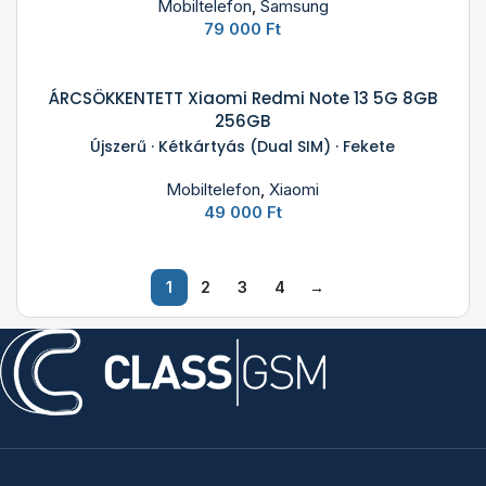
Mobiltelefon
,
Samsung
79 000
Ft
ÁRCSÖKKENTETT Xiaomi Redmi Note 13 5G 8GB
256GB
Újszerű · Kétkártyás (Dual SIM) · Fekete
Mobiltelefon
,
Xiaomi
49 000
Ft
1
2
3
4
→