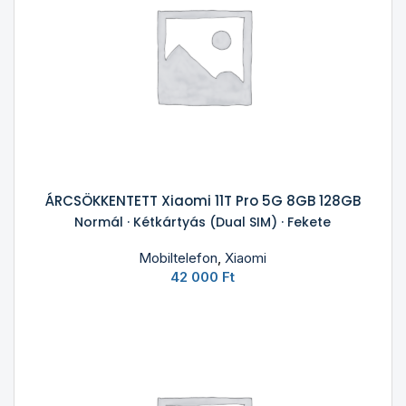
ÁRCSÖKKENTETT Xiaomi 11T Pro 5G 8GB 128GB
Normál · Kétkártyás (Dual SIM) · Fekete
Mobiltelefon
,
Xiaomi
42 000
Ft