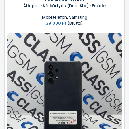
Átlagos · Kétkártyás (Dual SIM) · Fekete
Mobiltelefon
,
Samsung
39 000
Ft
(Bruttó)